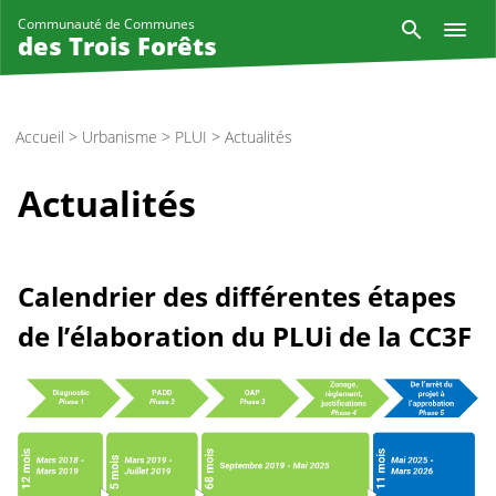
Aller
Reche
Communauté de Communes
au
des Trois Forêts
contenu
principal
Accueil
>
Urbanisme
>
PLUI
>
Actualités
Actualités
Calendrier des différentes étapes
de l’élaboration du PLUi de la CC3F