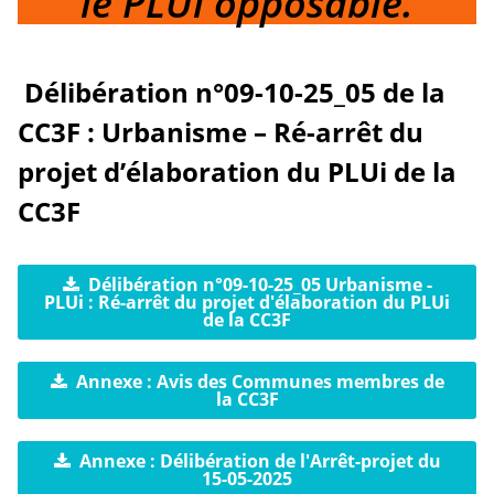
le PLUi opposable.
Délibération n°09-10-25_05 de la
CC3F : Urbanisme – Ré-arrêt du
projet d’élaboration du PLUi de la
CC3F
Délibération n°09-10-25_05 Urbanisme -
PLUi : Ré-arrêt du projet d'élaboration du PLUi
de la CC3F
Annexe : Avis des Communes membres de
la CC3F
Annexe : Délibération de l'Arrêt-projet du
15-05-2025