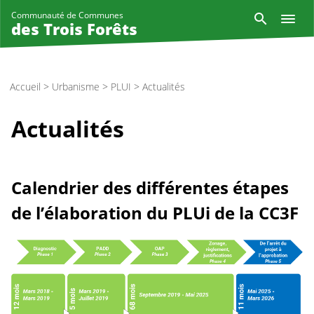
Aller
Reche
Communauté de Communes
au
des Trois Forêts
contenu
principal
Accueil
>
Urbanisme
>
PLUI
>
Actualités
Actualités
Calendrier des différentes étapes
de l’élaboration du PLUi de la CC3F