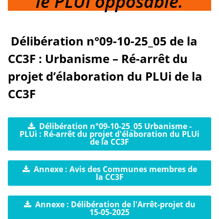
le PLUi opposable.
Délibération n°09-10-25_05 de la
CC3F : Urbanisme – Ré-arrêt du
projet d’élaboration du PLUi de la
CC3F
Délibération n°09-10-25_05 Urbanisme -
PLUi : Ré-arrêt du projet d'élaboration du PLUi
de la CC3F
Annexe : Avis des Communes membres de
la CC3F
Annexe : Délibération de l'Arrêt-projet du
15-05-2025