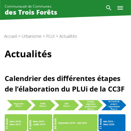
Aller
Reche
Communauté de Communes
au
des Trois Forêts
contenu
principal
Accueil
>
Urbanisme
>
PLUI
>
Actualités
Actualités
Calendrier des différentes étapes
de l’élaboration du PLUi de la CC3F