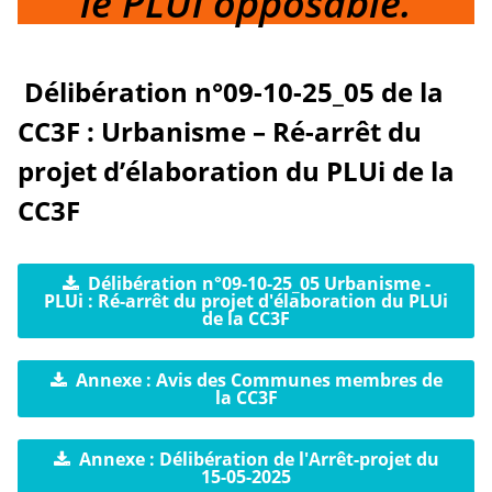
le PLUi opposable.
Délibération n°09-10-25_05 de la
CC3F : Urbanisme – Ré-arrêt du
projet d’élaboration du PLUi de la
CC3F
Délibération n°09-10-25_05 Urbanisme -
PLUi : Ré-arrêt du projet d'élaboration du PLUi
de la CC3F
Annexe : Avis des Communes membres de
la CC3F
Annexe : Délibération de l'Arrêt-projet du
15-05-2025