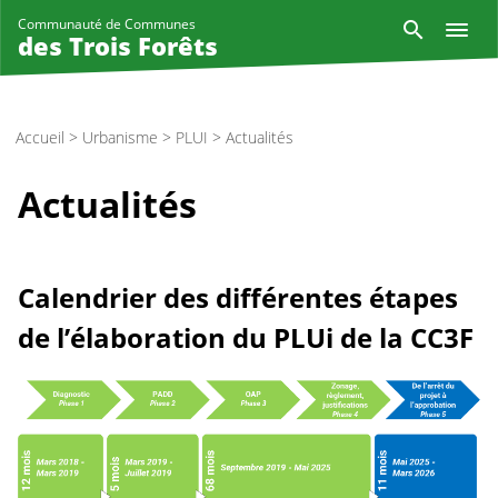
Aller
Reche
Communauté de Communes
au
des Trois Forêts
contenu
principal
Accueil
>
Urbanisme
>
PLUI
>
Actualités
Actualités
Calendrier des différentes étapes
de l’élaboration du PLUi de la CC3F