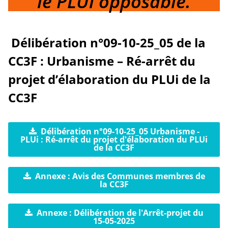
le PLUi opposable.
Délibération n°09-10-25_05 de la
CC3F : Urbanisme – Ré-arrêt du
projet d’élaboration du PLUi de la
CC3F
Délibération n°09-10-25_05 Urbanisme -
PLUi : Ré-arrêt du projet d'élaboration du PLUi
de la CC3F
Annexe : Avis des Communes membres de
la CC3F
Annexe : Délibération de l'Arrêt-projet du
15-05-2025