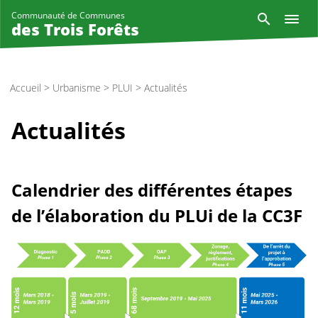
Aller
Reche
Communauté de Communes
au
des Trois Forêts
contenu
principal
Accueil
>
Urbanisme
>
PLUI
>
Actualités
Actualités
Calendrier des différentes étapes
de l’élaboration du PLUi de la CC3F