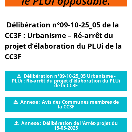
le PLUi opposable.
Délibération n°09-10-25_05 de la
CC3F : Urbanisme – Ré-arrêt du
projet d’élaboration du PLUi de la
CC3F
Délibération n°09-10-25_05 Urbanisme -
PLUi : Ré-arrêt du projet d'élaboration du PLUi
de la CC3F
Annexe : Avis des Communes membres de
la CC3F
Annexe : Délibération de l'Arrêt-projet du
15-05-2025