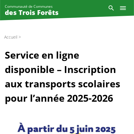
Aller
Reche
Communauté de Communes
au
des Trois Forêts
contenu
principal
Accueil
>
Service en ligne
disponible – Inscription
aux transports scolaires
pour l’année 2025-2026