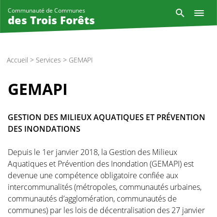
Aller
Reche
Communauté de Communes
au
des Trois Forêts
contenu
principal
Accueil
>
Services
>
GEMAPI
GEMAPI
GESTION DES MILIEUX AQUATIQUES ET PRÉVENTION
DES INONDATIONS
Depuis le 1er janvier 2018, la Gestion des Milieux
Aquatiques et Prévention des Inondation (GEMAPI) est
devenue une compétence obligatoire confiée aux
intercommunalités (métropoles, communautés urbaines,
communautés d’agglomération, communautés de
communes) par les lois de décentralisation des 27 janvier