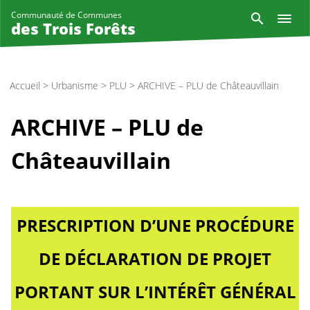
Aller
Reche
Communauté de Communes
au
des Trois Forêts
contenu
principal
Accueil
>
Urbanisme
>
PLU
>
ARCHIVE – PLU de Châteauvillain
ARCHIVE – PLU de
Châteauvillain
PRESCRIPTION D’UNE PROCÉDURE
DE DÉCLARATION DE PROJET
PORTANT SUR L’INTÉRÊT GÉNÉRAL