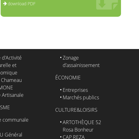
download PDF
 d’Activité
Zonage
relle et
d’assainissement
nomique
ÉCONOMIE
 Chameau
IMONE
Entreprises
 Artisanale
Marchés publics
ISME
CULTURE&LOISIRS
e communale
ARTOTHÈQUE 52
Rosa Bonheur
U Général
CAP REZA