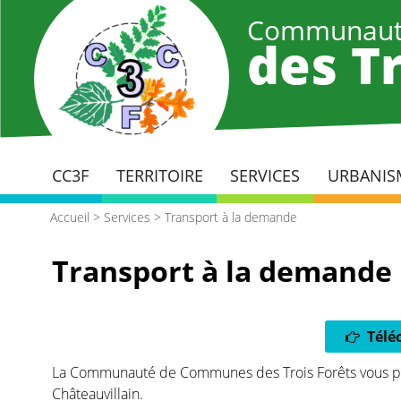
Aller
Communaut
au
des Tr
contenu
principal
CC3F
TERRITOIRE
SERVICES
URBANIS
Accueil
>
Services
>
Transport à la demande
Transport à la demande
Télé
La Communauté de Communes des Trois Forêts vous pr
Châteauvillain.