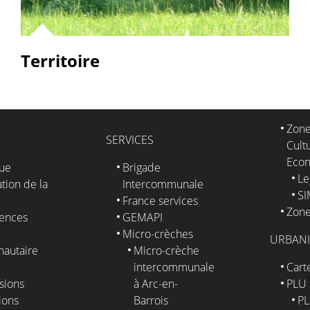
Territoire
Zone
SERVICES
Cultu
Eco
que
Brigade
Le
tion de la
Intercommunale
S
France services
Zone
ences
GEMAPI
Micro-crèches
URBAN
autaire
Micro-crèche
intercommunale
Cart
sions
à Arc-en-
PLU
ions
Barrois
PL