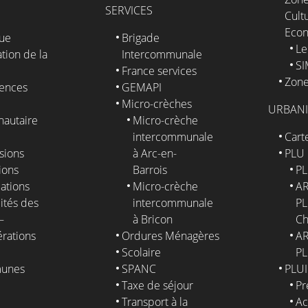
SERVICES
Cultu
Eco
que
Brigade
Le
tion de la
Intercommunale
S
France services
Zone
ences
GEMAPI
Micro-crèches
URBAN
autaire
Micro-crèche
intercommunale
Cart
sions
à Arc-en-
PLU
ions
Barrois
PL
ations
Micro-crèche
AR
ités des
intercommunale
PL
–
à Bricon
Ch
érations
Ordures Ménagères
AR
Scolaire
PL
unes
SPANC
PLUI
Taxe de séjour
Pr
E
Transport à la
Ac