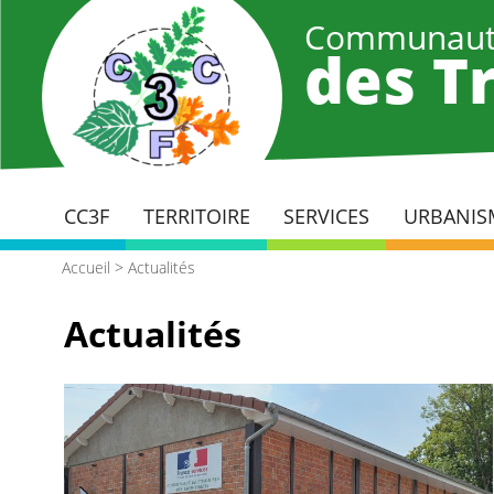
Aller
Communaut
au
des Tr
contenu
principal
CC3F
TERRITOIRE
SERVICES
URBANIS
Accueil
>
Actualités
Actualités