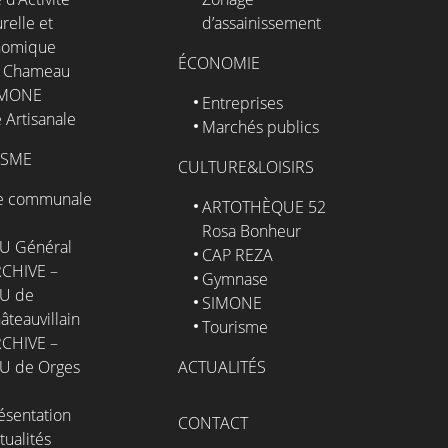
relle et
d’assainissement
nomique
ÉCONOMIE
 Chameau
IMONE
Entreprises
 Artisanale
Marchés publics
ISME
CULTURE&LOISIRS
e communale
ARTOTHÈQUE 52
Rosa Bonheur
U Général
CAP REZA
CHIVE –
Gymnase
U de
SIMONE
âteauvillain
Tourisme
CHIVE –
U de Orges
ACTUALITÉS
ésentation
CONTACT
tualités