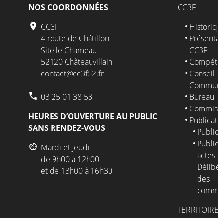
NOS COORDONNÉES
CC3F
CC3F
Histori
4 route de Châtillon
Présenta
Site le Chameau
CC3F
52120 Châteauvillain
Compét
contact@cc3f52.fr
Conseil
Commun
03 25 01 38 53
Bureau
Commis
HEURES D’OUVERTURE AU PUBLIC
Publicat
SANS RENDEZ-VOUS
Public
Public
Mardi et Jeudi
actes 
de 9h00 à 12h00
Délib
et de 13h00 à 16h30
des
comm
TERRITOIR