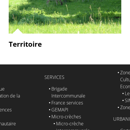
Territoire
Zone
SERVICES
Cultu
Eco
que
Brigade
Le
tion de la
Intercommunale
S
France services
Zone
ences
GEMAPI
Micro-crèches
URBAN
autaire
Micro-crèche