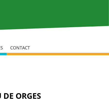
Rech
ÉS
CONTACT
U DE ORGES