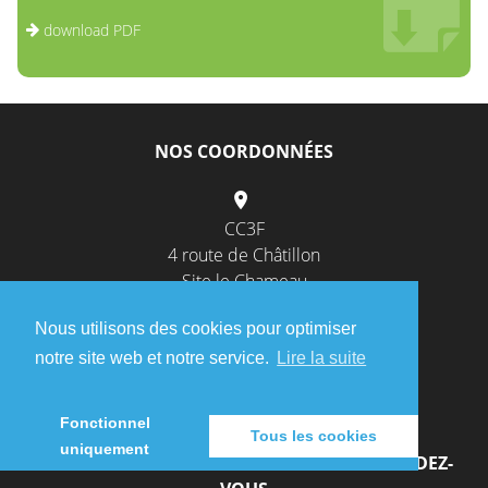
download PDF
NOS COORDONNÉES
CC3F
4 route de Châtillon
Site le Chameau
52120 Châteauvillain
Nous utilisons des cookies pour optimiser
contact@cc3f52.fr
notre site web et notre service.
Lire la suite
03 25 01 38 53
Fonctionnel
Tous les cookies
uniquement
HEURES D’OUVERTURE AU PUBLIC SANS RENDEZ-