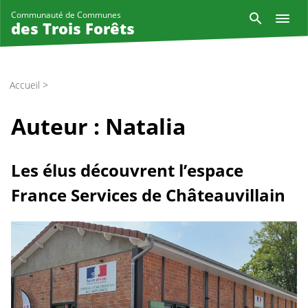
Aller
Reche
Communauté de Communes
au
des Trois Forêts
contenu
principal
Accueil
>
Auteur :
Natalia
Les élus découvrent l’espace
France Services de Châteauvillain