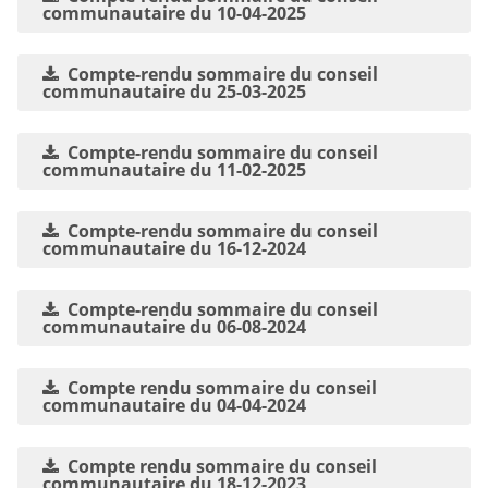
communautaire du 10-04-2025
Compte-rendu sommaire du conseil
communautaire du 25-03-2025
Compte-rendu sommaire du conseil
communautaire du 11-02-2025
Compte-rendu sommaire du conseil
communautaire du 16-12-2024
Compte-rendu sommaire du conseil
communautaire du 06-08-2024
Compte rendu sommaire du conseil
communautaire du 04-04-2024
Compte rendu sommaire du conseil
communautaire du 18-12-2023