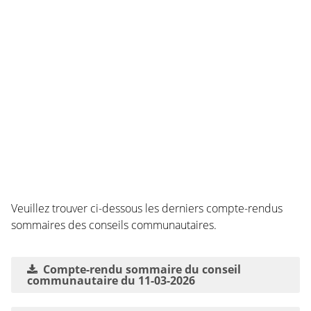
Veuillez trouver ci-dessous les derniers compte-rendus
sommaires des conseils communautaires.
Compte-rendu sommaire du conseil
communautaire du 11-03-2026