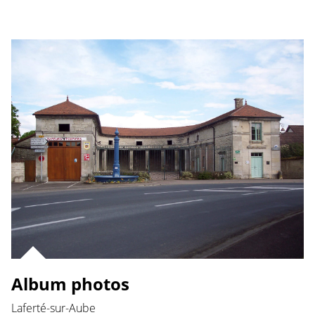
Album photos
Laferté-sur-Aube