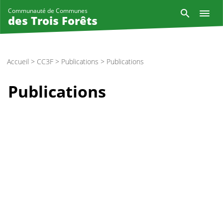
Aller
Reche
Communauté de Communes
au
des Trois Forêts
contenu
principal
Accueil
>
CC3F
>
Publications
>
Publications
Publications