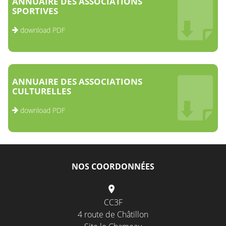
ANNUAIRE DES ASSOCIATIONS
SPORTIVES
download PDF
ANNUAIRE DES ASSOCIATIONS
CULTURELLES
download PDF
NOS COORDONNÉES
CC3F
4 route de Châtillon