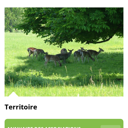
Territoire