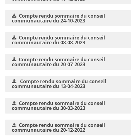
Compte rendu sommaire du conseil
communautaire du 24-10-2023
Compte rendu sommaire du conseil
communautaire du 08-08-2023
Compte rendu sommaire du conseil
communautaire du 20-07-2023
Compte rendu sommaire du conseil
communautaire du 13-04-2023
Compte rendu sommaire du conseil
communautaire du 30-03-2023
Compte rendu sommaire du conseil
communautaire du 20-12-2022