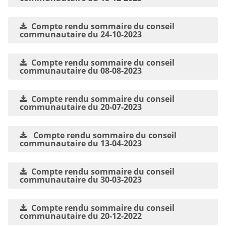
Compte rendu sommaire du conseil
communautaire du 24-10-2023
Compte rendu sommaire du conseil
communautaire du 08-08-2023
Compte rendu sommaire du conseil
communautaire du 20-07-2023
Compte rendu sommaire du conseil
communautaire du 13-04-2023
Compte rendu sommaire du conseil
communautaire du 30-03-2023
Compte rendu sommaire du conseil
communautaire du 20-12-2022