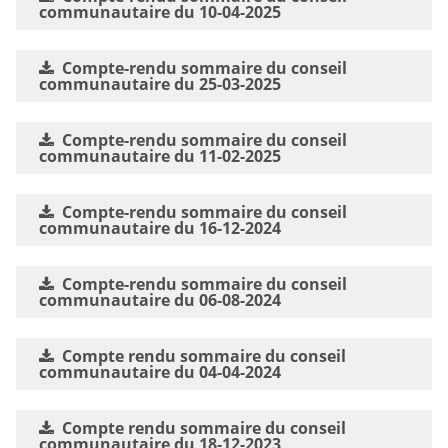
communautaire du 10-04-2025
Compte-rendu sommaire du conseil
communautaire du 25-03-2025
Compte-rendu sommaire du conseil
communautaire du 11-02-2025
Compte-rendu sommaire du conseil
communautaire du 16-12-2024
Compte-rendu sommaire du conseil
communautaire du 06-08-2024
Compte rendu sommaire du conseil
communautaire du 04-04-2024
Compte rendu sommaire du conseil
communautaire du 18-12-2023