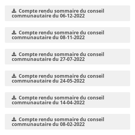
Compte rendu sommaire du conseil
communautaire du 06-12-2022
Compte rendu sommaire du conseil
communautaire du 08-11-2022
Compte rendu sommaire du conseil
communautaire du 27-07-2022
Compte rendu sommaire du conseil
communautaire du 24-05-2022
Compte rendu sommaire du conseil
communautaire du 14-04-2022
Compte rendu sommaire du conseil
communautaire du 08-02-2022