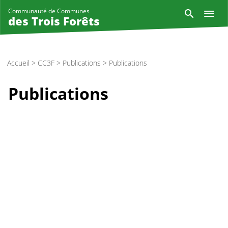
Aller
Reche
Communauté de Communes
au
des Trois Forêts
contenu
principal
Accueil
>
CC3F
>
Publications
>
Publications
Publications