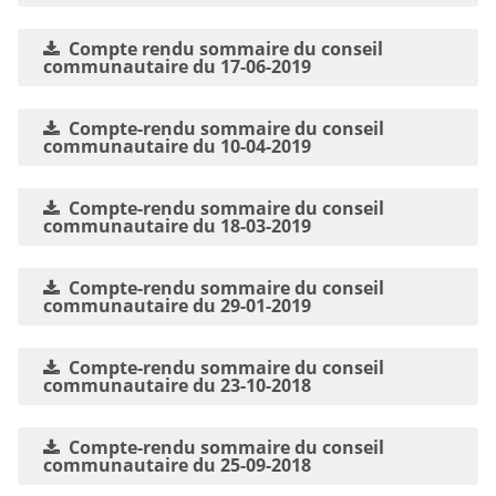
Compte rendu sommaire du conseil
communautaire du 17-06-2019
Compte-rendu sommaire du conseil
communautaire du 10-04-2019
Compte-rendu sommaire du conseil
communautaire du 18-03-2019
Compte-rendu sommaire du conseil
communautaire du 29-01-2019
Compte-rendu sommaire du conseil
communautaire du 23-10-2018
Compte-rendu sommaire du conseil
communautaire du 25-09-2018