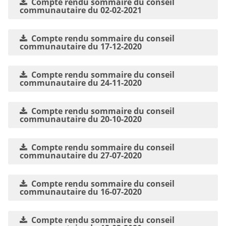
Compte rendu sommaire du conseil
communautaire du 02-02-2021
Compte rendu sommaire du conseil
communautaire du 17-12-2020
Compte rendu sommaire du conseil
communautaire du 24-11-2020
Compte rendu sommaire du conseil
communautaire du 20-10-2020
Compte rendu sommaire du conseil
communautaire du 27-07-2020
Compte rendu sommaire du conseil
communautaire du 16-07-2020
Compte rendu sommaire du conseil