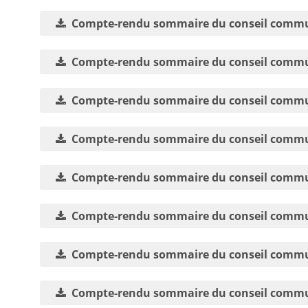
Compte-rendu sommaire du conseil commu
Compte-rendu sommaire du conseil commu
Compte-rendu sommaire du conseil commu
Compte-rendu sommaire du conseil commu
Compte-rendu sommaire du conseil commu
Compte-rendu sommaire du conseil commu
Compte-rendu sommaire du conseil commu
Compte-rendu sommaire du conseil commu