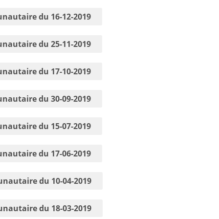
nautaire du 16-12-2019
nautaire du 25-11-2019
nautaire du 17-10-2019
nautaire du 30-09-2019
nautaire du 15-07-2019
nautaire du 17-06-2019
nautaire du 10-04-2019
nautaire du 18-03-2019