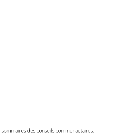
us sommaires des conseils communautaires.