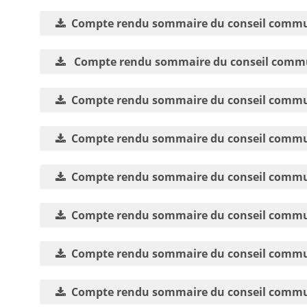
Compte rendu sommaire du conseil commu
Compte rendu sommaire du conseil commu
Compte rendu sommaire du conseil commu
Compte rendu sommaire du conseil commu
Compte rendu sommaire du conseil commu
Compte rendu sommaire du conseil commu
Compte rendu sommaire du conseil commu
Compte rendu sommaire du conseil commu