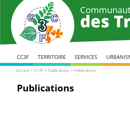
Aller
Communaut
au
des Tr
contenu
principal
CC3F
TERRITOIRE
SERVICES
URBANIS
Accueil
>
CC3F
>
Publications
>
Publications
Publications