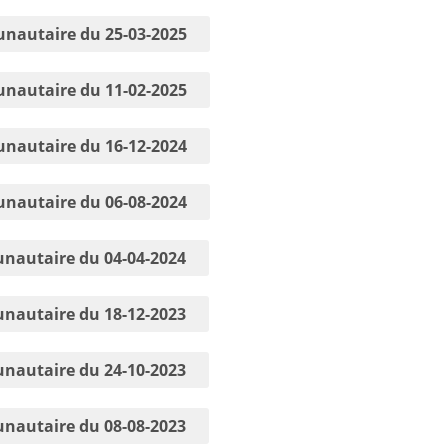
nautaire du 25-03-2025
nautaire du 11-02-2025
nautaire du 16-12-2024
nautaire du 06-08-2024
nautaire du 04-04-2024
nautaire du 18-12-2023
nautaire du 24-10-2023
nautaire du 08-08-2023