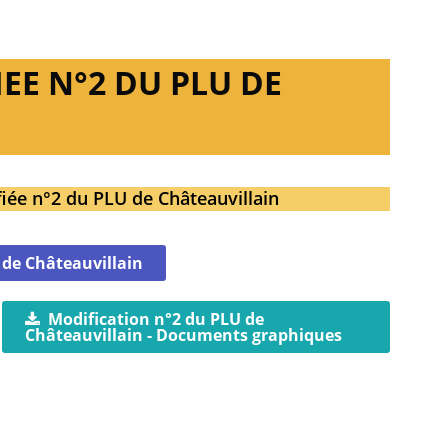
EE N°2 DU PLU DE
fiée n°2 du PLU de Châteauvillain
 de Châteauvillain
Modification n°2 du PLU de
Châteauvillain - Documents graphiques