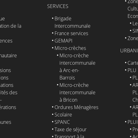
Zone
SERVICES
Cultu
Eco
que
Brigade
Le
tion de la
Intercommunale
S
France services
Zone
ences
GEMAPI
Micro-crèches
URBAN
autaire
Micro-crèche
intercommunale
Cart
sions
à Arc-en-
PLU
ions
Barrois
PL
ations
Micro-crèche
AR
ités des
intercommunale
PL
–
à Bricon
Ch
érations
Ordures Ménagères
AR
Scolaire
PL
unes
SPANC
PLUI
Taxe de séjour
Pr
E
Transport à la
Ac