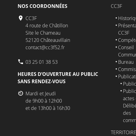
NOS COORDONNÉES
CC3F
CC3F
Histori
4 route de Châtillon
Présenta
Site le Chameau
CC3F
52120 Châteauvillain
Compét
contact@cc3f52.fr
Conseil
Commun
03 25 01 38 53
Bureau
Commis
HEURES D’OUVERTURE AU PUBLIC
Publicat
SANS RENDEZ-VOUS
Public
Public
Mardi et Jeudi
actes 
de 9h00 à 12h00
Délib
et de 13h00 à 16h30
des
comm
TERRITOIR