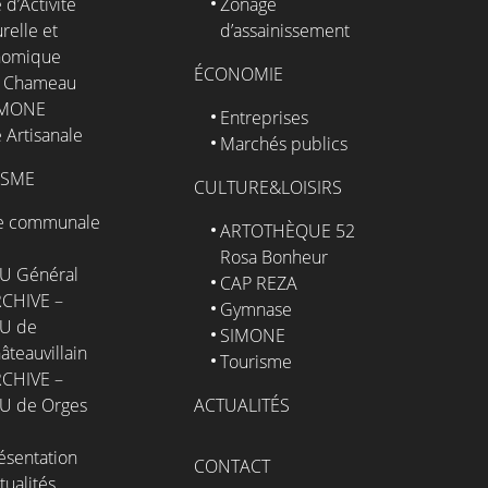
 d’Activité
Zonage
relle et
d’assainissement
nomique
ÉCONOMIE
 Chameau
IMONE
Entreprises
 Artisanale
Marchés publics
ISME
CULTURE&LOISIRS
e communale
ARTOTHÈQUE 52
Rosa Bonheur
U Général
CAP REZA
CHIVE –
Gymnase
U de
SIMONE
âteauvillain
Tourisme
CHIVE –
U de Orges
ACTUALITÉS
ésentation
CONTACT
tualités