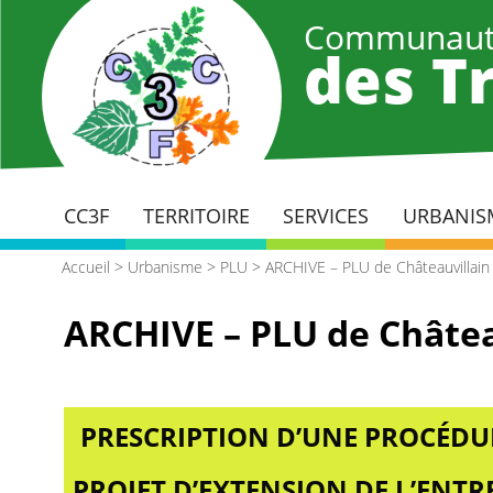
Aller
Communaut
au
des Tr
contenu
principal
CC3F
TERRITOIRE
SERVICES
URBANIS
Accueil
>
Urbanisme
>
PLU
>
ARCHIVE – PLU de Châteauvillain
ARCHIVE – PLU de Châtea
PRESCRIPTION D’UNE PROCÉDU
PROJET D’EXTENSION DE L’ENT