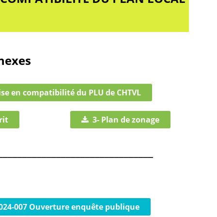
nnexes
ise en compatibilité du PLU de CHTVL
rit
3- Plan de zonage
________________________________
2024-007 Ouverture enquête publique