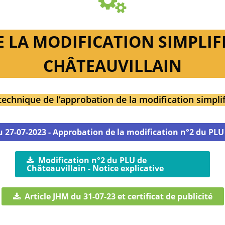
LA MODIFICATION SIMPLIFI
CHÂTEAUVILLAIN
technique de l’approbation de la modification simpli
u 27-07-2023 - Approbation de la modification n°2 du PLU
Modification n°2 du PLU de
Châteauvillain - Notice explicative
Article JHM du 31-07-23 et certificat de publicité