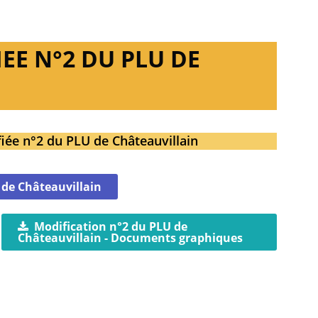
EE N°2 DU PLU DE
fiée n°2 du PLU de Châteauvillain
 de Châteauvillain
Modification n°2 du PLU de
Châteauvillain - Documents graphiques