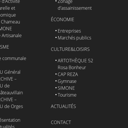
 d’Activité
Zonage
relle et
d’assainissement
nomique
ÉCONOMIE
 Chameau
IMONE
Entreprises
 Artisanale
Marchés publics
ISME
CULTURE&LOISIRS
e communale
ARTOTHÈQUE 52
Rosa Bonheur
U Général
CAP REZA
CHIVE –
Gymnase
U de
SIMONE
âteauvillain
Tourisme
CHIVE –
U de Orges
ACTUALITÉS
ésentation
CONTACT
tualités