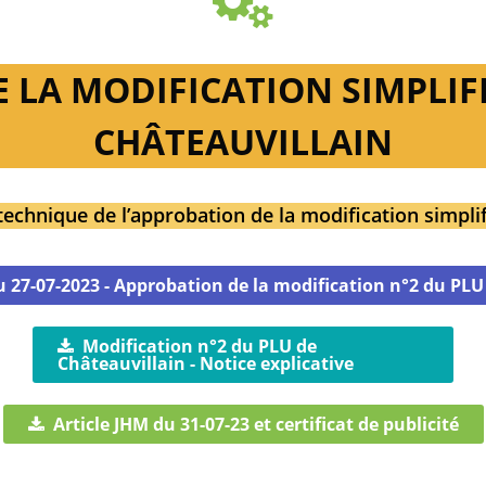
LA MODIFICATION SIMPLIFI
CHÂTEAUVILLAIN
technique de l’approbation de la modification simpli
u 27-07-2023 - Approbation de la modification n°2 du PLU
Modification n°2 du PLU de
Châteauvillain - Notice explicative
Article JHM du 31-07-23 et certificat de publicité