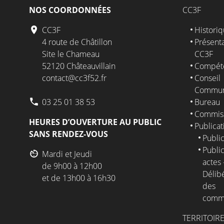
NOS COORDONNÉES
CC3F
CC3F
Histori
4 route de Châtillon
Présenta
Site le Chameau
CC3F
52120 Châteauvillain
Compét
contact@cc3f52.fr
Conseil
Commun
03 25 01 38 53
Bureau
Commis
HEURES D’OUVERTURE AU PUBLIC
Publicat
SANS RENDEZ-VOUS
Public
Public
Mardi et Jeudi
actes 
de 9h00 à 12h00
Délib
et de 13h00 à 16h30
des
comm
TERRITOIR