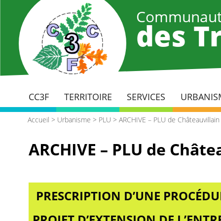
Aller
Communaut
au
des Tr
contenu
principal
CC3F
TERRITOIRE
SERVICES
URBANIS
Accueil
>
Urbanisme
>
PLU
>
ARCHIVE – PLU de Châteauvillain
ARCHIVE – PLU de Châtea
PRESCRIPTION D’UNE PROCÉDU
PROJET D’EXTENSION DE L’ENT