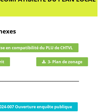
nnexes
ise en compatibilité du PLU de CHTVL
rit
3- Plan de zonage
________________________________
2024-007 Ouverture enquête publique