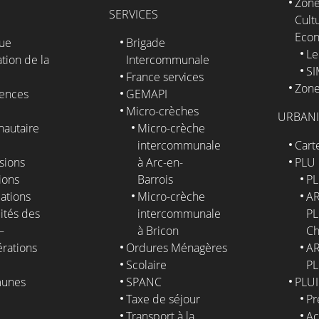
Zone
SERVICES
Cultu
Eco
que
Brigade
Le
tion de la
Intercommunale
S
France services
Zone
ences
GEMAPI
Micro-crèches
URBAN
autaire
Micro-crèche
intercommunale
Cart
sions
à Arc-en-
PLU
ions
Barrois
PL
ations
Micro-crèche
AR
ités des
intercommunale
PL
–
à Bricon
Ch
érations
Ordures Ménagères
AR
Scolaire
PL
unes
SPANC
PLUI
Taxe de séjour
Pr
E
Transport à la
Ac