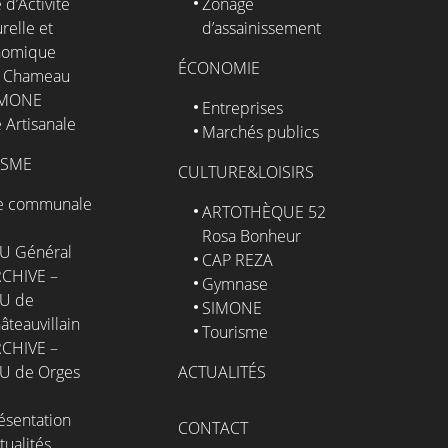
 d’Activité
Zonage
relle et
d’assainissement
nomique
ÉCONOMIE
 Chameau
IMONE
Entreprises
 Artisanale
Marchés publics
ISME
CULTURE&LOISIRS
e communale
ARTOTHÈQUE 52
Rosa Bonheur
U Général
CAP REZA
CHIVE –
Gymnase
U de
SIMONE
âteauvillain
Tourisme
CHIVE –
U de Orges
ACTUALITÉS
ésentation
CONTACT
tualités