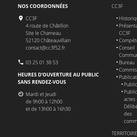
NOS COORDONNÉES
CC3F
CC3F
Histori
4 route de Châtillon
Présenta
Site le Chameau
CC3F
52120 Châteauvillain
Compét
contact@cc3f52.fr
Conseil
Commun
03 25 01 38 53
Bureau
Commis
HEURES D’OUVERTURE AU PUBLIC
Publicat
SANS RENDEZ-VOUS
Public
Public
Mardi et Jeudi
actes 
de 9h00 à 12h00
Délib
et de 13h00 à 16h30
des
comm
TERRITOIR