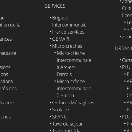
Zone
SERVICES
Cultu
Eco
que
Brigade
Le
tion de la
Intercommunale
S
France services
Zone
ences
GEMAPI
Micro-crèches
URBAN
autaire
Micro-crèche
intercommunale
Cart
sions
à Arc-en-
PLU
ions
Barrois
PL
ations
Micro-crèche
AR
ités des
intercommunale
PL
–
à Bricon
Ch
érations
Ordures Ménagères
AR
Scolaire
PL
unes
SPANC
PLUI
Taxe de séjour
Pr
E
Transport à la
Ac