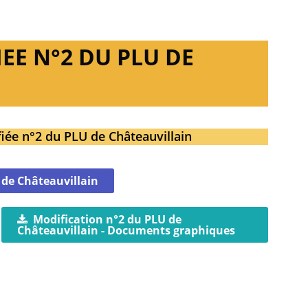
EE N°2 DU PLU DE
fiée n°2 du PLU de Châteauvillain
 de Châteauvillain
Modification n°2 du PLU de
Châteauvillain - Documents graphiques