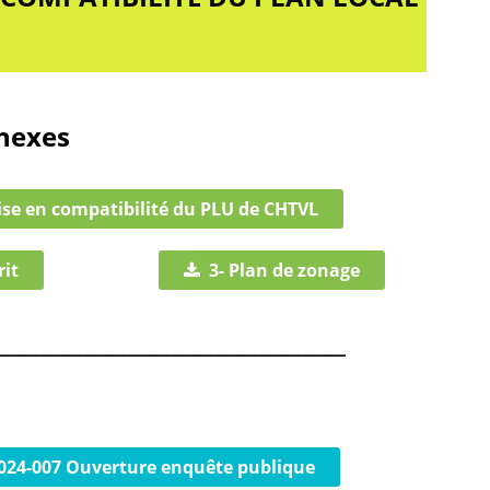
nnexes
ise en compatibilité du PLU de CHTVL
rit
3- Plan de zonage
________________________________
2024-007 Ouverture enquête publique