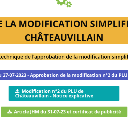
LA MODIFICATION SIMPLIFI
CHÂTEAUVILLAIN
technique de l’approbation de la modification simpli
u 27-07-2023 - Approbation de la modification n°2 du PLU
Modification n°2 du PLU de
Châteauvillain - Notice explicative
Article JHM du 31-07-23 et certificat de publicité