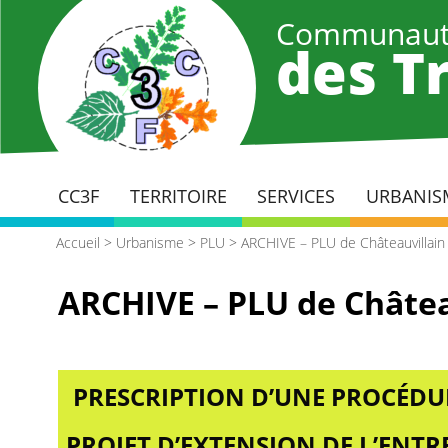
Aller
Communaut
au
des Tr
contenu
principal
CC3F
TERRITOIRE
SERVICES
URBANIS
Accueil
>
Urbanisme
>
PLU
>
ARCHIVE – PLU de Châteauvillain
ARCHIVE – PLU de Châtea
PRESCRIPTION D’UNE PROCÉDU
PROJET D’EXTENSION DE L’ENT