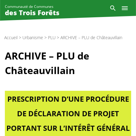
Aller
Reche
Communauté de Communes
au
des Trois Forêts
contenu
principal
Accueil
>
Urbanisme
>
PLU
>
ARCHIVE – PLU de Châteauvillain
ARCHIVE – PLU de
Châteauvillain
PRESCRIPTION D’UNE PROCÉDURE
DE DÉCLARATION DE PROJET
PORTANT SUR L’INTÉRÊT GÉNÉRAL