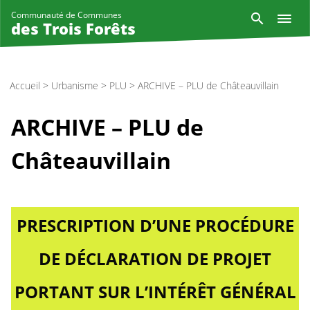
Aller
Reche
Communauté de Communes
au
des Trois Forêts
contenu
principal
Accueil
>
Urbanisme
>
PLU
>
ARCHIVE – PLU de Châteauvillain
ARCHIVE – PLU de
Châteauvillain
PRESCRIPTION D’UNE PROCÉDURE
DE DÉCLARATION DE PROJET
PORTANT SUR L’INTÉRÊT GÉNÉRAL