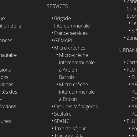
Zone
SERVICES
Cultu
Eco
que
Brigade
Le
tion de la
Intercommunale
S
France services
Zone
ences
GEMAPI
Micro-crèches
URBAN
autaire
Micro-crèche
intercommunale
Cart
sions
à Arc-en-
PLU
ions
Barrois
PL
ations
Micro-crèche
AR
ités des
intercommunale
PL
–
à Bricon
Ch
érations
Ordures Ménagères
AR
Scolaire
PL
unes
SPANC
PLUI
Taxe de séjour
Pr
E
Transport à la
Ac