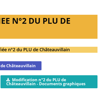
EE N°2 DU PLU DE
fiée n°2 du PLU de Châteauvillain
 de Châteauvillain
Modification n°2 du PLU de
Châteauvillain - Documents graphiques