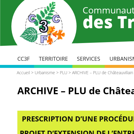
Aller
Communaut
au
des Tr
contenu
principal
CC3F
TERRITOIRE
SERVICES
URBANIS
Accueil
>
Urbanisme
>
PLU
>
ARCHIVE – PLU de Châteauvillain
ARCHIVE – PLU de Châtea
PRESCRIPTION D’UNE PROCÉDU
PROJET D’EXTENSION DE L’ENT