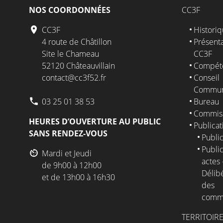
NOS COORDONNÉES
CC3F
CC3F
Histori
4 route de Châtillon
Présenta
Site le Chameau
CC3F
52120 Châteauvillain
Compét
contact@cc3f52.fr
Conseil
Commun
03 25 01 38 53
Bureau
Commis
HEURES D’OUVERTURE AU PUBLIC
Publicat
SANS RENDEZ-VOUS
Public
Public
Mardi et Jeudi
actes 
de 9h00 à 12h00
Délib
et de 13h00 à 16h30
des
comm
TERRITOIR