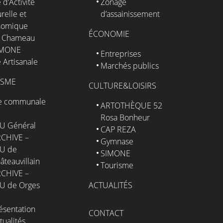
 d’Activité
Zonage
relle et
d’assainissement
nomique
ÉCONOMIE
 Chameau
IMONE
Entreprises
 Artisanale
Marchés publics
ISME
CULTURE&LOISIRS
e communale
ARTOTHÈQUE 52
Rosa Bonheur
U Général
CAP REZA
CHIVE –
Gymnase
U de
SIMONE
âteauvillain
Tourisme
CHIVE –
U de Orges
ACTUALITÉS
ésentation
CONTACT
tualités