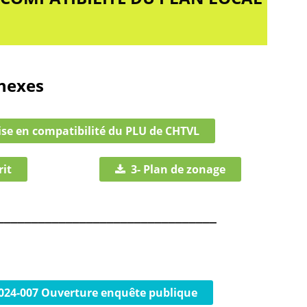
nnexes
ise en compatibilité du PLU de CHTVL
rit
3- Plan de zonage
________________________________
2024-007 Ouverture enquête publique