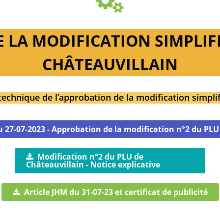
LA MODIFICATION SIMPLIFI
CHÂTEAUVILLAIN
technique de l’approbation de la modification simpli
u 27-07-2023 - Approbation de la modification n°2 du PLU
Modification n°2 du PLU de
Châteauvillain - Notice explicative
Article JHM du 31-07-23 et certificat de publicité