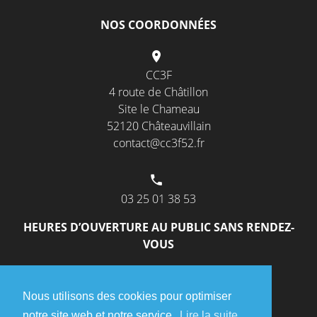
NOS COORDONNÉES
CC3F
4 route de Châtillon
Site le Chameau
52120 Châteauvillain
contact@cc3f52.fr
03 25 01 38 53
HEURES D’OUVERTURE AU PUBLIC SANS RENDEZ-
VOUS
Mardi et Jeudi
Nous utilisons des cookies pour optimiser
de 9h00 à 12h00
notre site web et notre service.
Lire la suite