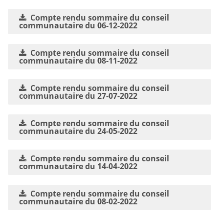
Compte rendu sommaire du conseil
communautaire du 06-12-2022
Compte rendu sommaire du conseil
communautaire du 08-11-2022
Compte rendu sommaire du conseil
communautaire du 27-07-2022
Compte rendu sommaire du conseil
communautaire du 24-05-2022
Compte rendu sommaire du conseil
communautaire du 14-04-2022
Compte rendu sommaire du conseil
communautaire du 08-02-2022