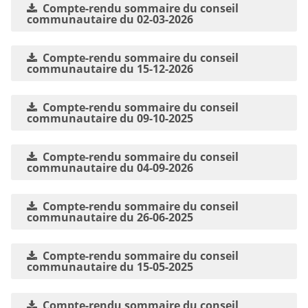
Compte-rendu sommaire du conseil
communautaire du 02-03-2026
Compte-rendu sommaire du conseil
communautaire du 15-12-2026
Compte-rendu sommaire du conseil
communautaire du 09-10-2025
Compte-rendu sommaire du conseil
communautaire du 04-09-2026
Compte-rendu sommaire du conseil
communautaire du 26-06-2025
Compte-rendu sommaire du conseil
communautaire du 15-05-2025
Compte-rendu sommaire du conseil