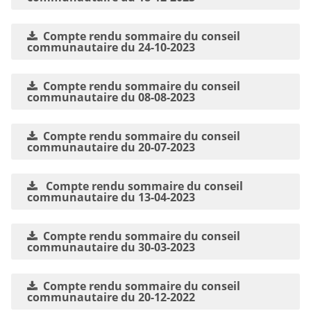
Compte rendu sommaire du conseil
communautaire du 24-10-2023
Compte rendu sommaire du conseil
communautaire du 08-08-2023
Compte rendu sommaire du conseil
communautaire du 20-07-2023
Compte rendu sommaire du conseil
communautaire du 13-04-2023
Compte rendu sommaire du conseil
communautaire du 30-03-2023
Compte rendu sommaire du conseil
communautaire du 20-12-2022