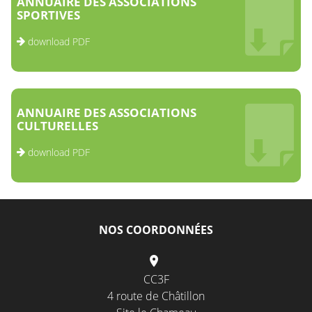
ANNUAIRE DES ASSOCIATIONS
SPORTIVES
download PDF
ANNUAIRE DES ASSOCIATIONS
CULTURELLES
download PDF
NOS COORDONNÉES
CC3F
4 route de Châtillon