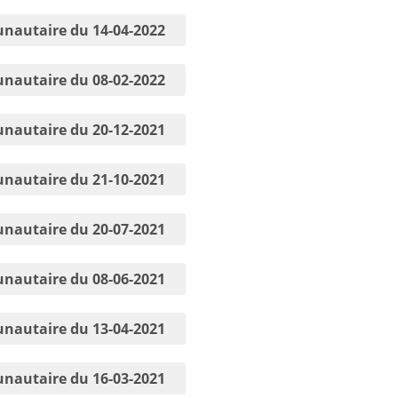
nautaire du 14-04-2022
nautaire du 08-02-2022
nautaire du 20-12-2021
nautaire du 21-10-2021
nautaire du 20-07-2021
nautaire du 08-06-2021
nautaire du 13-04-2021
nautaire du 16-03-2021