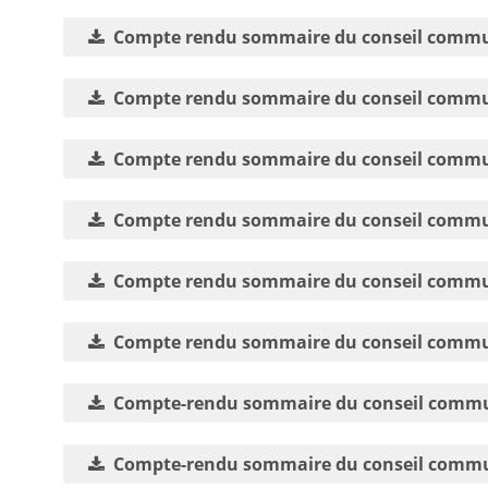
Compte rendu sommaire du conseil commu
Compte rendu sommaire du conseil commu
Compte rendu sommaire du conseil commu
Compte rendu sommaire du conseil commu
Compte rendu sommaire du conseil commu
Compte rendu sommaire du conseil commu
Compte-rendu sommaire du conseil commu
Compte-rendu sommaire du conseil commu