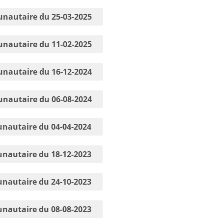
nautaire du 25-03-2025
nautaire du 11-02-2025
nautaire du 16-12-2024
nautaire du 06-08-2024
nautaire du 04-04-2024
nautaire du 18-12-2023
nautaire du 24-10-2023
nautaire du 08-08-2023