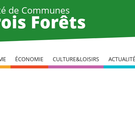
é de Communes
ois Forêts
ME
ÉCONOMIE
CULTURE&LOISIRS
ACTUALIT