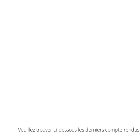
Veuillez trouver ci-dessous les derniers compte-rend