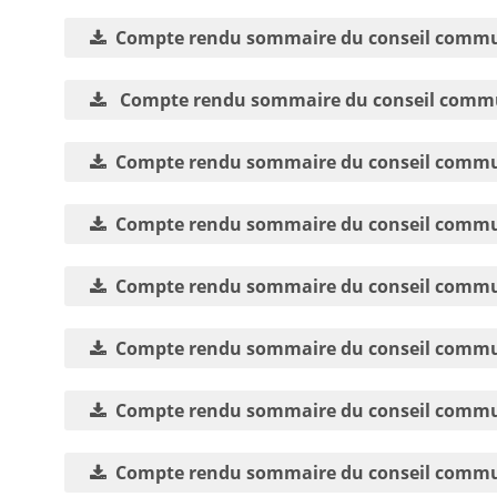
Compte rendu sommaire du conseil commu
Compte rendu sommaire du conseil commu
Compte rendu sommaire du conseil commu
Compte rendu sommaire du conseil commu
Compte rendu sommaire du conseil commu
Compte rendu sommaire du conseil commu
Compte rendu sommaire du conseil commu
Compte rendu sommaire du conseil commu