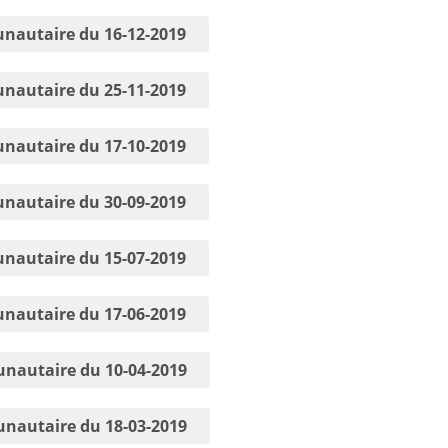
nautaire du 16-12-2019
nautaire du 25-11-2019
nautaire du 17-10-2019
nautaire du 30-09-2019
nautaire du 15-07-2019
nautaire du 17-06-2019
nautaire du 10-04-2019
nautaire du 18-03-2019