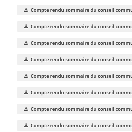
Compte rendu sommaire du conseil commu
Compte rendu sommaire du conseil commu
Compte rendu sommaire du conseil commu
Compte rendu sommaire du conseil commu
Compte rendu sommaire du conseil commu
Compte rendu sommaire du conseil commu
Compte rendu sommaire du conseil commu
Compte rendu sommaire du conseil commu