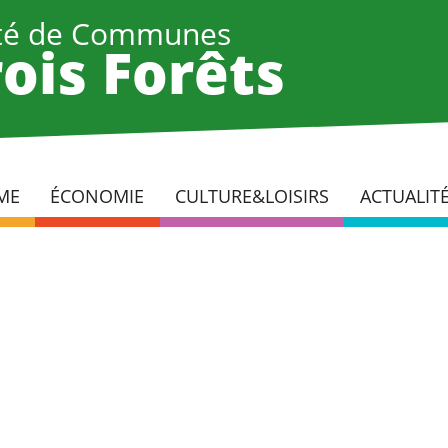
é de Communes
ois Forêts
ME
ÉCONOMIE
CULTURE&LOISIRS
ACTUALIT