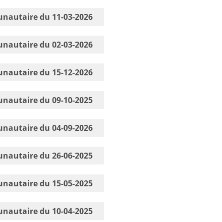
nautaire du 11-03-2026
nautaire du 02-03-2026
nautaire du 15-12-2026
nautaire du 09-10-2025
nautaire du 04-09-2026
nautaire du 26-06-2025
nautaire du 15-05-2025
nautaire du 10-04-2025