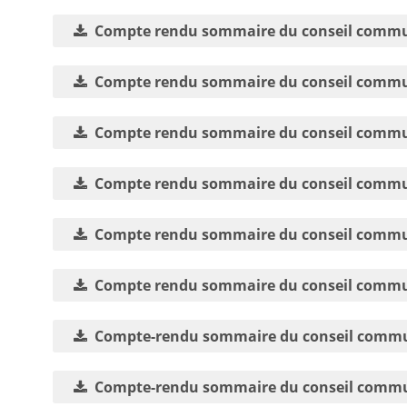
Compte rendu sommaire du conseil commu
Compte rendu sommaire du conseil commu
Compte rendu sommaire du conseil commu
Compte rendu sommaire du conseil commu
Compte rendu sommaire du conseil commu
Compte rendu sommaire du conseil commu
Compte-rendu sommaire du conseil commu
Compte-rendu sommaire du conseil commu