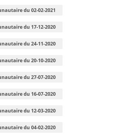
nautaire du 02-02-2021
nautaire du 17-12-2020
nautaire du 24-11-2020
nautaire du 20-10-2020
nautaire du 27-07-2020
nautaire du 16-07-2020
nautaire du 12-03-2020
nautaire du 04-02-2020