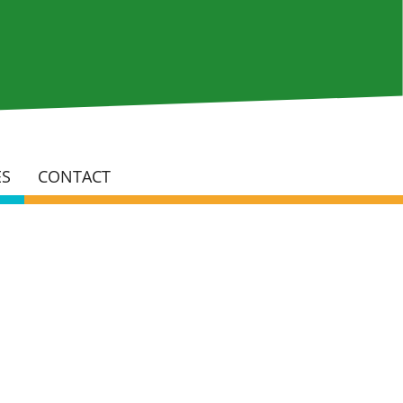
Rech
ÉS
CONTACT