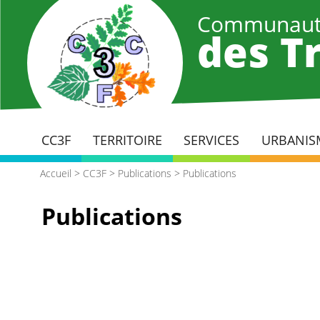
Aller
Communaut
au
des Tr
contenu
principal
CC3F
TERRITOIRE
SERVICES
URBANIS
Accueil
>
CC3F
>
Publications
>
Publications
Publications