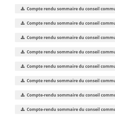
Compte rendu sommaire du conseil commu
Compte rendu sommaire du conseil commu
Compte rendu sommaire du conseil commu
Compte rendu sommaire du conseil commu
Compte rendu sommaire du conseil commu
Compte rendu sommaire du conseil commu
Compte-rendu sommaire du conseil commu
Compte-rendu sommaire du conseil commu