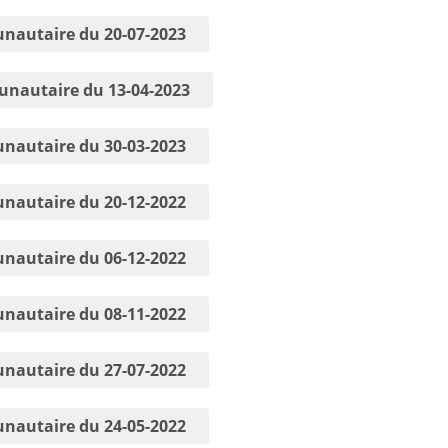
nautaire du 20-07-2023
nautaire du 13-04-2023
nautaire du 30-03-2023
nautaire du 20-12-2022
nautaire du 06-12-2022
nautaire du 08-11-2022
nautaire du 27-07-2022
nautaire du 24-05-2022