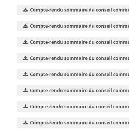
Compte-rendu sommaire du conseil commu
Compte-rendu sommaire du conseil commu
Compte-rendu sommaire du conseil commu
Compte-rendu sommaire du conseil commu
Compte-rendu sommaire du conseil commu
Compte-rendu sommaire du conseil commu
Compte-rendu sommaire du conseil commu
Compte-rendu sommaire du conseil commu