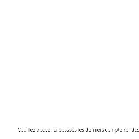
Veuillez trouver ci-dessous les derniers compte-rend