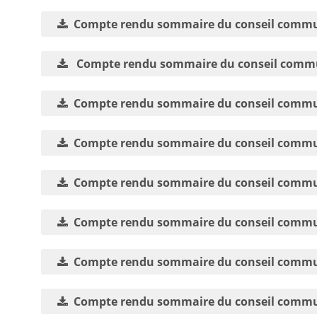
Compte rendu sommaire du conseil commu
Compte rendu sommaire du conseil commu
Compte rendu sommaire du conseil commu
Compte rendu sommaire du conseil commu
Compte rendu sommaire du conseil commu
Compte rendu sommaire du conseil commu
Compte rendu sommaire du conseil commu
Compte rendu sommaire du conseil commu