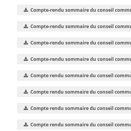
Compte-rendu sommaire du conseil commu
Compte-rendu sommaire du conseil commu
Compte-rendu sommaire du conseil commu
Compte-rendu sommaire du conseil commu
Compte rendu sommaire du conseil commu
Compte rendu sommaire du conseil commu
Compte rendu sommaire du conseil commu
Compte rendu sommaire du conseil commu