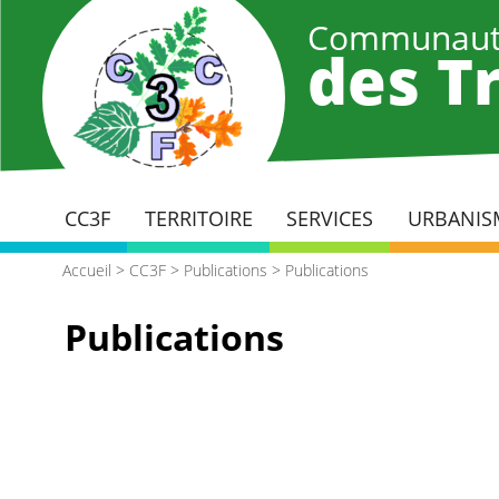
Aller
Communaut
au
des Tr
contenu
principal
CC3F
TERRITOIRE
SERVICES
URBANIS
Accueil
>
CC3F
>
Publications
>
Publications
Publications