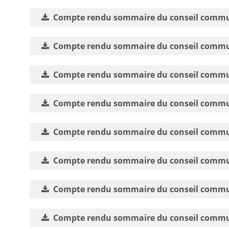
Compte rendu sommaire du conseil commu
Compte rendu sommaire du conseil commu
Compte rendu sommaire du conseil commu
Compte rendu sommaire du conseil commu
Compte rendu sommaire du conseil commu
Compte rendu sommaire du conseil commu
Compte rendu sommaire du conseil commu
Compte rendu sommaire du conseil commu