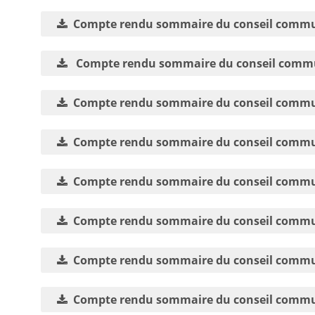
Compte rendu sommaire du conseil commu
Compte rendu sommaire du conseil commu
Compte rendu sommaire du conseil commu
Compte rendu sommaire du conseil commu
Compte rendu sommaire du conseil commu
Compte rendu sommaire du conseil commu
Compte rendu sommaire du conseil commu
Compte rendu sommaire du conseil commu