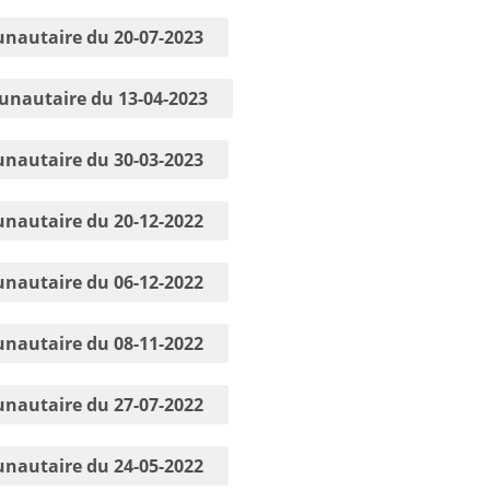
nautaire du 20-07-2023
nautaire du 13-04-2023
nautaire du 30-03-2023
nautaire du 20-12-2022
nautaire du 06-12-2022
nautaire du 08-11-2022
nautaire du 27-07-2022
nautaire du 24-05-2022