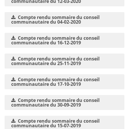
communautaire du 12-03-2020
Compte rendu sommaire du conseil
communautaire du 04-02-2020
Compte rendu sommaire du conseil
communautaire du 16-12-2019
Compte rendu sommaire du conseil
communautaire du 25-11-2019
Compte rendu sommaire du conseil
communautaire du 17-10-2019
Compte rendu sommaire du conseil
communautaire du 30-09-2019
Compte rendu sommaire du conseil
communautaire du 15-07-2019