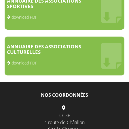
ANNUAIRE DES ASSOCIATIONS
SPORTIVES
download PDF
ANNUAIRE DES ASSOCIATIONS
CULTURELLES
download PDF
NOS COORDONNÉES
CC3F
4 route de Châtillon