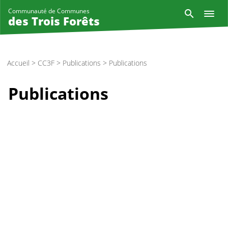
Aller
Reche
Communauté de Communes
au
des Trois Forêts
contenu
principal
Accueil
>
CC3F
>
Publications
>
Publications
Publications