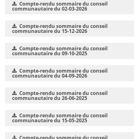
Compte-rendu sommaire du conseil
communautaire du 02-03-2026
Compte-rendu sommaire du conseil
communautaire du 15-12-2026
Compte-rendu sommaire du conseil
communautaire du 09-10-2025
Compte-rendu sommaire du conseil
communautaire du 04-09-2026
Compte-rendu sommaire du conseil
communautaire du 26-06-2025
Compte-rendu sommaire du conseil
communautaire du 15-05-2025
Compte-rendu sommaire du conseil