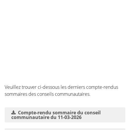
Veuillez trouver ci-dessous les derniers compte-rendus
sommaires des conseils communautaires.
Compte-rendu sommaire du conseil
communautaire du 11-03-2026