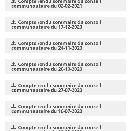
Compte rendu sommaire du conseil
communautaire du 02-02-2021
Compte rendu sommaire du conseil
communautaire du 17-12-2020
Compte rendu sommaire du conseil
communautaire du 24-11-2020
Compte rendu sommaire du conseil
communautaire du 20-10-2020
Compte rendu sommaire du conseil
communautaire du 27-07-2020
Compte rendu sommaire du conseil
communautaire du 16-07-2020
Compte rendu sommaire du conseil