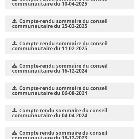
communautaire du 10-04-2025
Compte-rendu sommaire du conseil
communautaire du 25-03-2025
Compte-rendu sommaire du conseil
communautaire du 11-02-2025
Compte-rendu sommaire du conseil
communautaire du 16-12-2024
Compte-rendu sommaire du conseil
communautaire du 06-08-2024
Compte rendu sommaire du conseil
communautaire du 04-04-2024
Compte rendu sommaire du conseil
communautaire du 18-12-2023