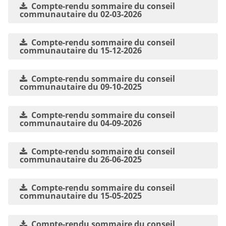
Compte-rendu sommaire du conseil
communautaire du 02-03-2026
Compte-rendu sommaire du conseil
communautaire du 15-12-2026
Compte-rendu sommaire du conseil
communautaire du 09-10-2025
Compte-rendu sommaire du conseil
communautaire du 04-09-2026
Compte-rendu sommaire du conseil
communautaire du 26-06-2025
Compte-rendu sommaire du conseil
communautaire du 15-05-2025
Compte-rendu sommaire du conseil