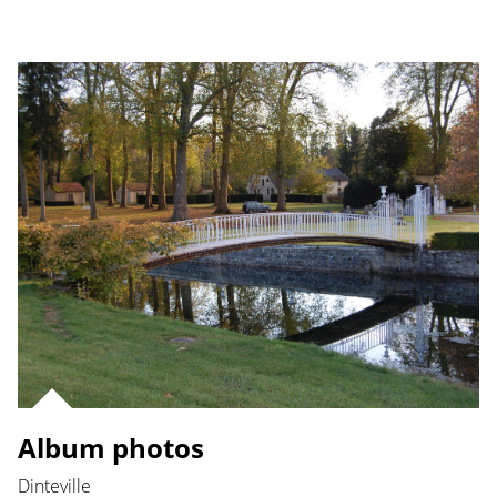
Album photos
Dinteville