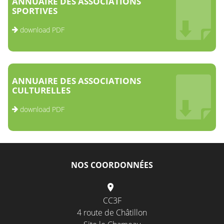
ANNUAIRE DES ASSOCIATIONS
SPORTIVES
download PDF
ANNUAIRE DES ASSOCIATIONS
CULTURELLES
download PDF
NOS COORDONNÉES
CC3F
4 route de Châtillon