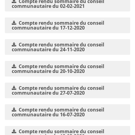
Compte rendu sommaire du conseil
communautaire du 02-02-2021
Compte rendu sommaire du conseil
communautaire du 17-12-2020
Compte rendu sommaire du conseil
communautaire du 24-11-2020
Compte rendu sommaire du conseil
communautaire du 20-10-2020
Compte rendu sommaire du conseil
communautaire du 27-07-2020
Compte rendu sommaire du conseil
communautaire du 16-07-2020
Compte rendu sommaire du conseil