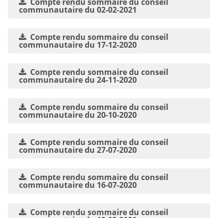
Compte rendu sommaire du conseil
communautaire du 02-02-2021
Compte rendu sommaire du conseil
communautaire du 17-12-2020
Compte rendu sommaire du conseil
communautaire du 24-11-2020
Compte rendu sommaire du conseil
communautaire du 20-10-2020
Compte rendu sommaire du conseil
communautaire du 27-07-2020
Compte rendu sommaire du conseil
communautaire du 16-07-2020
Compte rendu sommaire du conseil