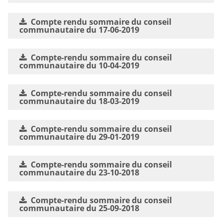
Compte rendu sommaire du conseil
communautaire du 17-06-2019
Compte-rendu sommaire du conseil
communautaire du 10-04-2019
Compte-rendu sommaire du conseil
communautaire du 18-03-2019
Compte-rendu sommaire du conseil
communautaire du 29-01-2019
Compte-rendu sommaire du conseil
communautaire du 23-10-2018
Compte-rendu sommaire du conseil
communautaire du 25-09-2018