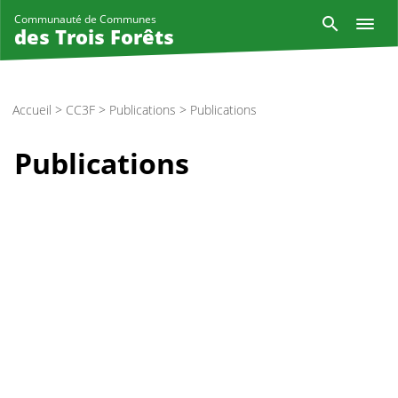
Aller
Reche
Communauté de Communes
au
des Trois Forêts
contenu
principal
Accueil
>
CC3F
>
Publications
>
Publications
Publications