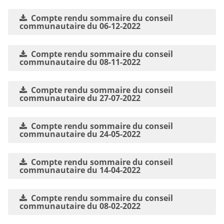
Compte rendu sommaire du conseil
communautaire du 06-12-2022
Compte rendu sommaire du conseil
communautaire du 08-11-2022
Compte rendu sommaire du conseil
communautaire du 27-07-2022
Compte rendu sommaire du conseil
communautaire du 24-05-2022
Compte rendu sommaire du conseil
communautaire du 14-04-2022
Compte rendu sommaire du conseil
communautaire du 08-02-2022