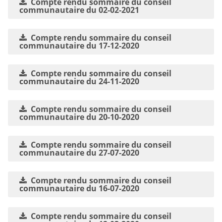
Compte rendu sommaire du conseil
communautaire du 02-02-2021
Compte rendu sommaire du conseil
communautaire du 17-12-2020
Compte rendu sommaire du conseil
communautaire du 24-11-2020
Compte rendu sommaire du conseil
communautaire du 20-10-2020
Compte rendu sommaire du conseil
communautaire du 27-07-2020
Compte rendu sommaire du conseil
communautaire du 16-07-2020
Compte rendu sommaire du conseil