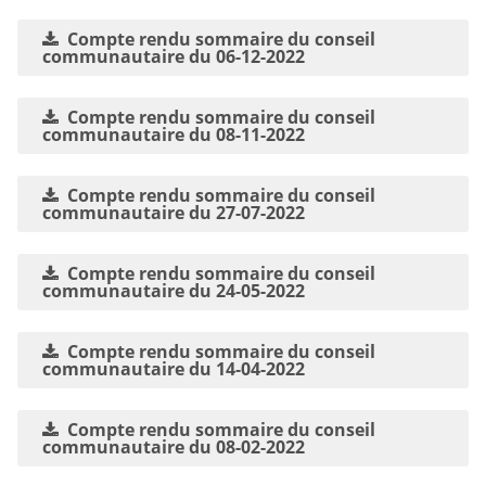
Compte rendu sommaire du conseil
communautaire du 06-12-2022
Compte rendu sommaire du conseil
communautaire du 08-11-2022
Compte rendu sommaire du conseil
communautaire du 27-07-2022
Compte rendu sommaire du conseil
communautaire du 24-05-2022
Compte rendu sommaire du conseil
communautaire du 14-04-2022
Compte rendu sommaire du conseil
communautaire du 08-02-2022