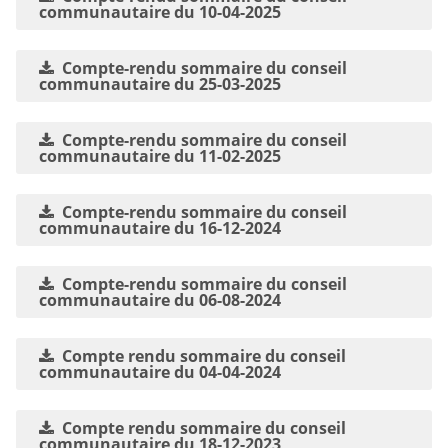
communautaire du 10-04-2025
Compte-rendu sommaire du conseil
communautaire du 25-03-2025
Compte-rendu sommaire du conseil
communautaire du 11-02-2025
Compte-rendu sommaire du conseil
communautaire du 16-12-2024
Compte-rendu sommaire du conseil
communautaire du 06-08-2024
Compte rendu sommaire du conseil
communautaire du 04-04-2024
Compte rendu sommaire du conseil
communautaire du 18-12-2023