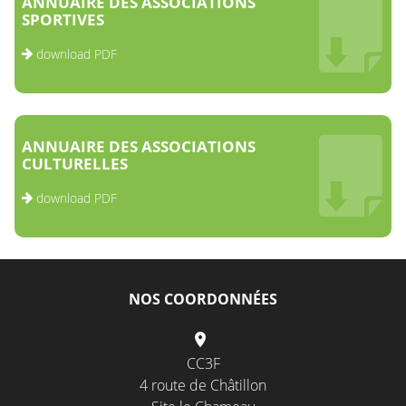
ANNUAIRE DES ASSOCIATIONS
SPORTIVES
download PDF
ANNUAIRE DES ASSOCIATIONS
CULTURELLES
download PDF
NOS COORDONNÉES
CC3F
4 route de Châtillon