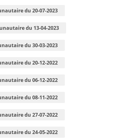
nautaire du 20-07-2023
nautaire du 13-04-2023
nautaire du 30-03-2023
nautaire du 20-12-2022
nautaire du 06-12-2022
nautaire du 08-11-2022
nautaire du 27-07-2022
nautaire du 24-05-2022