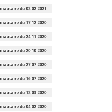
nautaire du 02-02-2021
nautaire du 17-12-2020
nautaire du 24-11-2020
nautaire du 20-10-2020
nautaire du 27-07-2020
nautaire du 16-07-2020
nautaire du 12-03-2020
nautaire du 04-02-2020