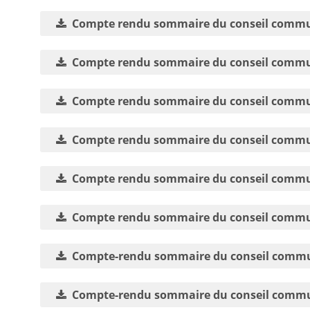
Compte rendu sommaire du conseil commu
Compte rendu sommaire du conseil commu
Compte rendu sommaire du conseil commu
Compte rendu sommaire du conseil commu
Compte rendu sommaire du conseil commu
Compte rendu sommaire du conseil commu
Compte-rendu sommaire du conseil commu
Compte-rendu sommaire du conseil commu