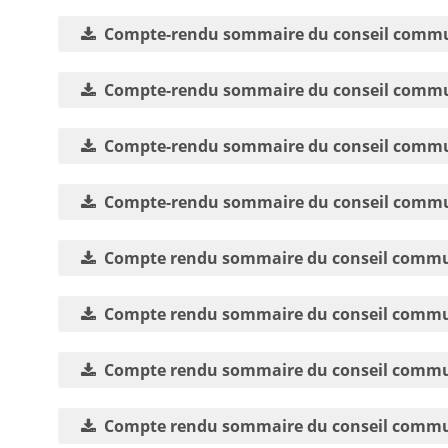
Compte-rendu sommaire du conseil commu
Compte-rendu sommaire du conseil commu
Compte-rendu sommaire du conseil commu
Compte-rendu sommaire du conseil commu
Compte rendu sommaire du conseil commu
Compte rendu sommaire du conseil commu
Compte rendu sommaire du conseil commu
Compte rendu sommaire du conseil commu