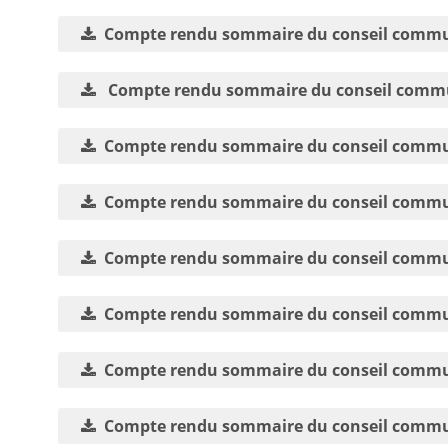
Compte rendu sommaire du conseil commu
Compte rendu sommaire du conseil commu
Compte rendu sommaire du conseil commu
Compte rendu sommaire du conseil commu
Compte rendu sommaire du conseil commu
Compte rendu sommaire du conseil commu
Compte rendu sommaire du conseil commu
Compte rendu sommaire du conseil commu