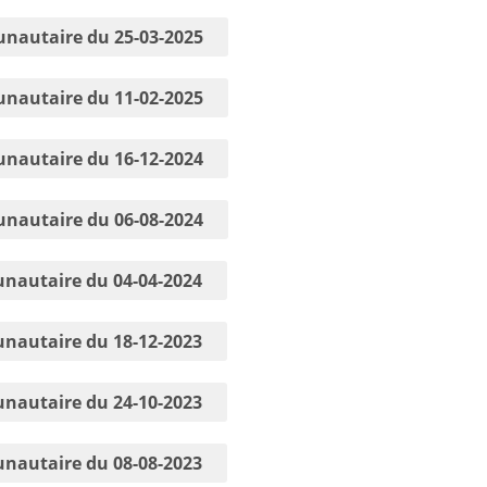
nautaire du 25-03-2025
nautaire du 11-02-2025
nautaire du 16-12-2024
nautaire du 06-08-2024
nautaire du 04-04-2024
nautaire du 18-12-2023
nautaire du 24-10-2023
nautaire du 08-08-2023