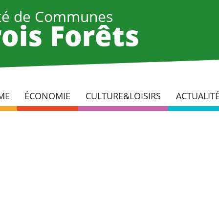
é de Communes
ois Forêts
ME
ÉCONOMIE
CULTURE&LOISIRS
ACTUALIT