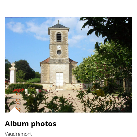
Album photos
Vaudrémont