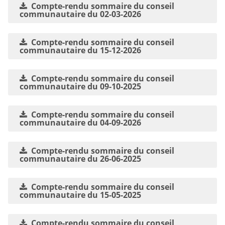
Compte-rendu sommaire du conseil
communautaire du 02-03-2026
Compte-rendu sommaire du conseil
communautaire du 15-12-2026
Compte-rendu sommaire du conseil
communautaire du 09-10-2025
Compte-rendu sommaire du conseil
communautaire du 04-09-2026
Compte-rendu sommaire du conseil
communautaire du 26-06-2025
Compte-rendu sommaire du conseil
communautaire du 15-05-2025
Compte-rendu sommaire du conseil