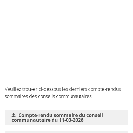
Veuillez trouver ci-dessous les derniers compte-rendus
sommaires des conseils communautaires.
Compte-rendu sommaire du conseil
communautaire du 11-03-2026