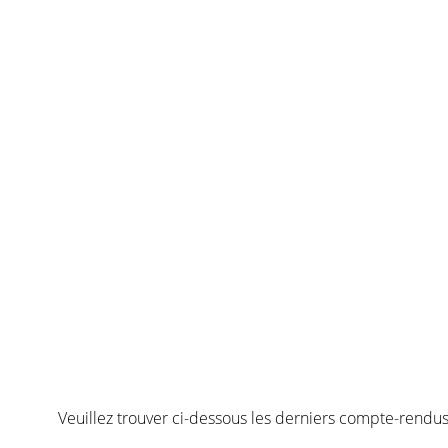
Veuillez trouver ci-dessous les derniers compte-rend