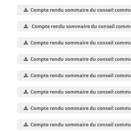
Compte rendu sommaire du conseil commu
Compte rendu sommaire du conseil commu
Compte rendu sommaire du conseil commu
Compte rendu sommaire du conseil commu
Compte rendu sommaire du conseil commu
Compte rendu sommaire du conseil commu
Compte rendu sommaire du conseil commu
Compte rendu sommaire du conseil commu