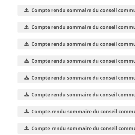
Compte rendu sommaire du conseil commu
Compte rendu sommaire du conseil commu
Compte rendu sommaire du conseil commu
Compte rendu sommaire du conseil commu
Compte rendu sommaire du conseil commu
Compte rendu sommaire du conseil commu
Compte-rendu sommaire du conseil commu
Compte-rendu sommaire du conseil commu