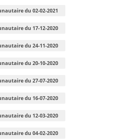
nautaire du 02-02-2021
nautaire du 17-12-2020
nautaire du 24-11-2020
nautaire du 20-10-2020
nautaire du 27-07-2020
nautaire du 16-07-2020
nautaire du 12-03-2020
nautaire du 04-02-2020