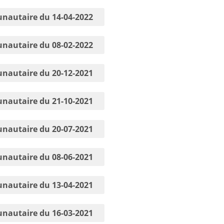
nautaire du 14-04-2022
nautaire du 08-02-2022
nautaire du 20-12-2021
nautaire du 21-10-2021
nautaire du 20-07-2021
nautaire du 08-06-2021
nautaire du 13-04-2021
nautaire du 16-03-2021