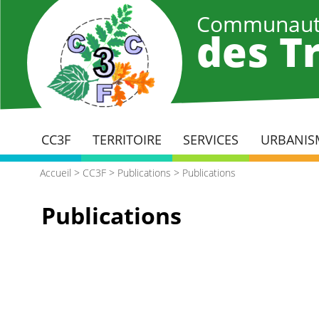
Aller
Communaut
au
des Tr
contenu
principal
CC3F
TERRITOIRE
SERVICES
URBANIS
Accueil
>
CC3F
>
Publications
>
Publications
Publications