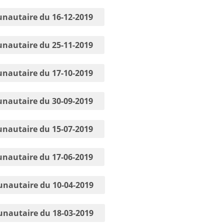
nautaire du 16-12-2019
nautaire du 25-11-2019
nautaire du 17-10-2019
nautaire du 30-09-2019
nautaire du 15-07-2019
nautaire du 17-06-2019
nautaire du 10-04-2019
nautaire du 18-03-2019