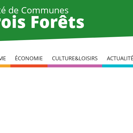
é de Communes
ois Forêts
ME
ÉCONOMIE
CULTURE&LOISIRS
ACTUALIT