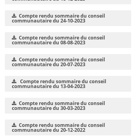
Compte rendu sommaire du conseil
communautaire du 24-10-2023
Compte rendu sommaire du conseil
communautaire du 08-08-2023
Compte rendu sommaire du conseil
communautaire du 20-07-2023
Compte rendu sommaire du conseil
communautaire du 13-04-2023
Compte rendu sommaire du conseil
communautaire du 30-03-2023
Compte rendu sommaire du conseil
communautaire du 20-12-2022