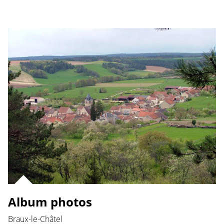
Album photos
Braux-le-Châtel