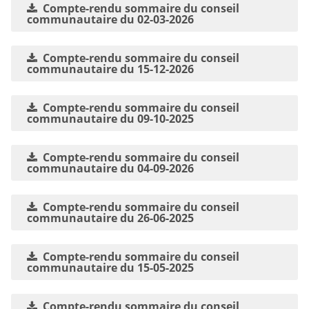
Compte-rendu sommaire du conseil
communautaire du 02-03-2026
Compte-rendu sommaire du conseil
communautaire du 15-12-2026
Compte-rendu sommaire du conseil
communautaire du 09-10-2025
Compte-rendu sommaire du conseil
communautaire du 04-09-2026
Compte-rendu sommaire du conseil
communautaire du 26-06-2025
Compte-rendu sommaire du conseil
communautaire du 15-05-2025
Compte-rendu sommaire du conseil