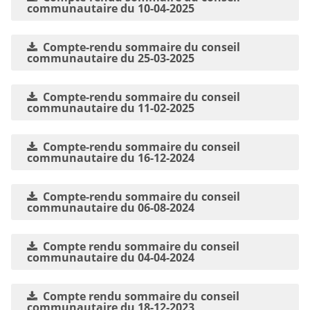
communautaire du 10-04-2025
Compte-rendu sommaire du conseil
communautaire du 25-03-2025
Compte-rendu sommaire du conseil
communautaire du 11-02-2025
Compte-rendu sommaire du conseil
communautaire du 16-12-2024
Compte-rendu sommaire du conseil
communautaire du 06-08-2024
Compte rendu sommaire du conseil
communautaire du 04-04-2024
Compte rendu sommaire du conseil
communautaire du 18-12-2023