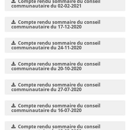
Compte rendu sommaire du conseil
communautaire du 02-02-2021
Compte rendu sommaire du conseil
communautaire du 17-12-2020
Compte rendu sommaire du conseil
communautaire du 24-11-2020
Compte rendu sommaire du conseil
communautaire du 20-10-2020
Compte rendu sommaire du conseil
communautaire du 27-07-2020
Compte rendu sommaire du conseil
communautaire du 16-07-2020
Compte rendu sommaire du conseil