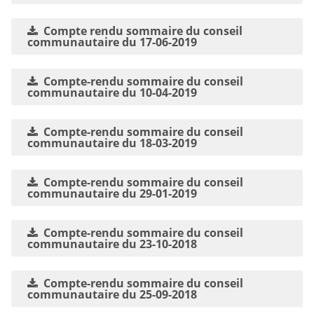
Compte rendu sommaire du conseil
communautaire du 17-06-2019
Compte-rendu sommaire du conseil
communautaire du 10-04-2019
Compte-rendu sommaire du conseil
communautaire du 18-03-2019
Compte-rendu sommaire du conseil
communautaire du 29-01-2019
Compte-rendu sommaire du conseil
communautaire du 23-10-2018
Compte-rendu sommaire du conseil
communautaire du 25-09-2018