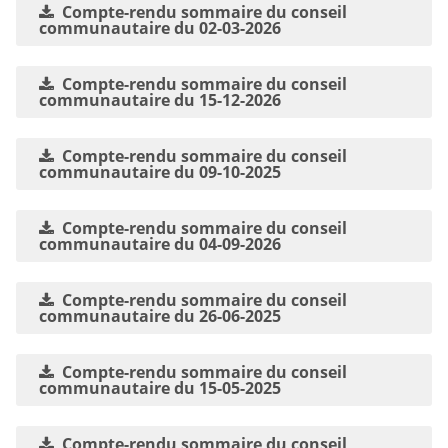
Compte-rendu sommaire du conseil
communautaire du 02-03-2026
Compte-rendu sommaire du conseil
communautaire du 15-12-2026
Compte-rendu sommaire du conseil
communautaire du 09-10-2025
Compte-rendu sommaire du conseil
communautaire du 04-09-2026
Compte-rendu sommaire du conseil
communautaire du 26-06-2025
Compte-rendu sommaire du conseil
communautaire du 15-05-2025
Compte-rendu sommaire du conseil