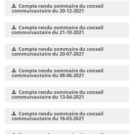
Compte rendu sommaire du conseil
communautaire du 20-12-2021
Compte rendu sommaire du conseil
communautaire du 21-10-2021
Compte rendu sommaire du conseil
communautaire du 20-07-2021
Compte rendu sommaire du conseil
communautaire du 08-06-2021
Compte rendu sommaire du conseil
communautaire du 13-04-2021
Compte rendu sommaire du conseil
communautaire du 16-03-2021