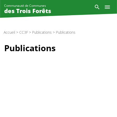
Aller
Reche
Communauté de Communes
au
des Trois Forêts
contenu
principal
Accueil
>
CC3F
>
Publications
>
Publications
Publications