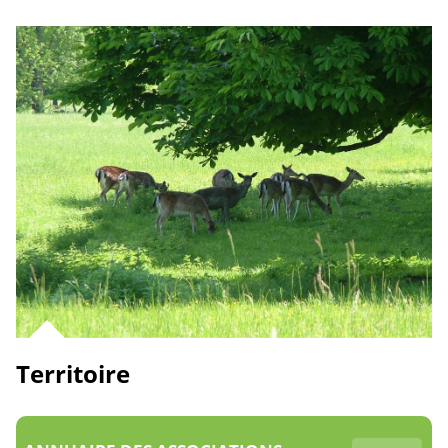
Territoire