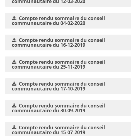
communautaire du 12-03-2020
Compte rendu sommaire du conseil
communautaire du 04-02-2020
Compte rendu sommaire du conseil
communautaire du 16-12-2019
Compte rendu sommaire du conseil
communautaire du 25-11-2019
Compte rendu sommaire du conseil
communautaire du 17-10-2019
Compte rendu sommaire du conseil
communautaire du 30-09-2019
Compte rendu sommaire du conseil
communautaire du 15-07-2019