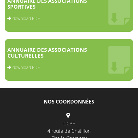
ANNUAIRE DES ASSOCIATIONS
SPORTIVES
download PDF
ANNUAIRE DES ASSOCIATIONS
CULTURELLES
download PDF
NOS COORDONNÉES
CC3F
4 route de Châtillon