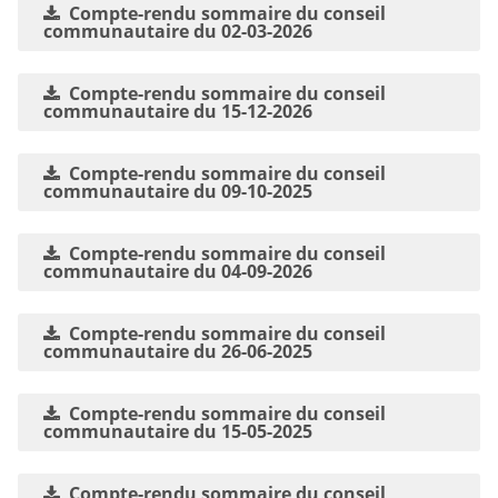
Compte-rendu sommaire du conseil
communautaire du 02-03-2026
Compte-rendu sommaire du conseil
communautaire du 15-12-2026
Compte-rendu sommaire du conseil
communautaire du 09-10-2025
Compte-rendu sommaire du conseil
communautaire du 04-09-2026
Compte-rendu sommaire du conseil
communautaire du 26-06-2025
Compte-rendu sommaire du conseil
communautaire du 15-05-2025
Compte-rendu sommaire du conseil