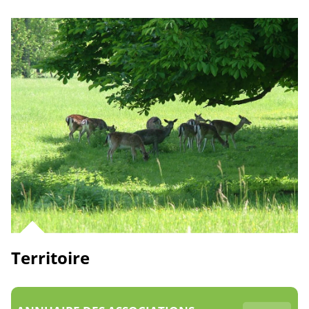
Territoire