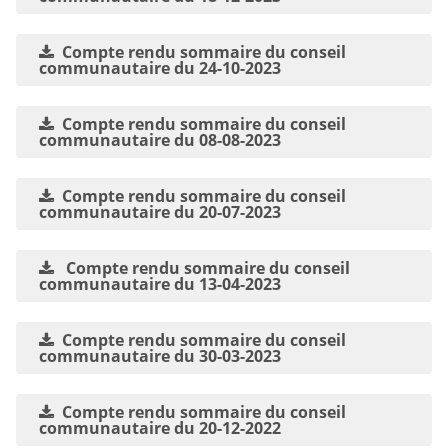
Compte rendu sommaire du conseil
communautaire du 24-10-2023
Compte rendu sommaire du conseil
communautaire du 08-08-2023
Compte rendu sommaire du conseil
communautaire du 20-07-2023
Compte rendu sommaire du conseil
communautaire du 13-04-2023
Compte rendu sommaire du conseil
communautaire du 30-03-2023
Compte rendu sommaire du conseil
communautaire du 20-12-2022