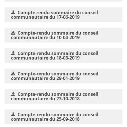
Compte rendu sommaire du conseil
communautaire du 17-06-2019
Compte-rendu sommaire du conseil
communautaire du 10-04-2019
Compte-rendu sommaire du conseil
communautaire du 18-03-2019
Compte-rendu sommaire du conseil
communautaire du 29-01-2019
Compte-rendu sommaire du conseil
communautaire du 23-10-2018
Compte-rendu sommaire du conseil
communautaire du 25-09-2018