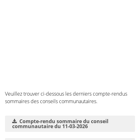
Veuillez trouver ci-dessous les derniers compte-rendus
sommaires des conseils communautaires.
Compte-rendu sommaire du conseil
communautaire du 11-03-2026