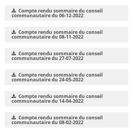
Compte rendu sommaire du conseil
communautaire du 06-12-2022
Compte rendu sommaire du conseil
communautaire du 08-11-2022
Compte rendu sommaire du conseil
communautaire du 27-07-2022
Compte rendu sommaire du conseil
communautaire du 24-05-2022
Compte rendu sommaire du conseil
communautaire du 14-04-2022
Compte rendu sommaire du conseil
communautaire du 08-02-2022