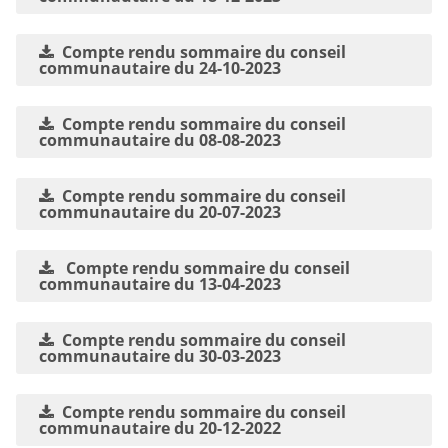
Compte rendu sommaire du conseil
communautaire du 24-10-2023
Compte rendu sommaire du conseil
communautaire du 08-08-2023
Compte rendu sommaire du conseil
communautaire du 20-07-2023
Compte rendu sommaire du conseil
communautaire du 13-04-2023
Compte rendu sommaire du conseil
communautaire du 30-03-2023
Compte rendu sommaire du conseil
communautaire du 20-12-2022