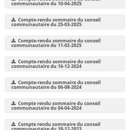
communautaire du 10-04-2025
Compte-rendu sommaire du conseil
communautaire du 25-03-2025
Compte-rendu sommaire du conseil
communautaire du 11-02-2025
Compte-rendu sommaire du conseil
communautaire du 16-12-2024
Compte-rendu sommaire du conseil
communautaire du 06-08-2024
Compte rendu sommaire du conseil
communautaire du 04-04-2024
Compte rendu sommaire du conseil
communautaire du 18-12-2023