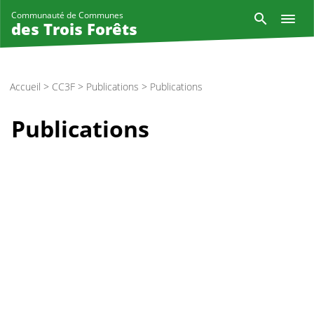
Aller
Reche
Communauté de Communes
au
des Trois Forêts
contenu
principal
Accueil
>
CC3F
>
Publications
>
Publications
Publications