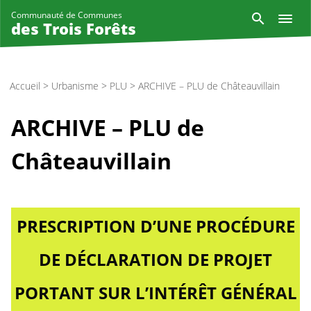
Aller
Reche
Communauté de Communes
au
des Trois Forêts
contenu
principal
Accueil
>
Urbanisme
>
PLU
>
ARCHIVE – PLU de Châteauvillain
ARCHIVE – PLU de
Châteauvillain
PRESCRIPTION D’UNE PROCÉDURE
DE DÉCLARATION DE PROJET
PORTANT SUR L’INTÉRÊT GÉNÉRAL