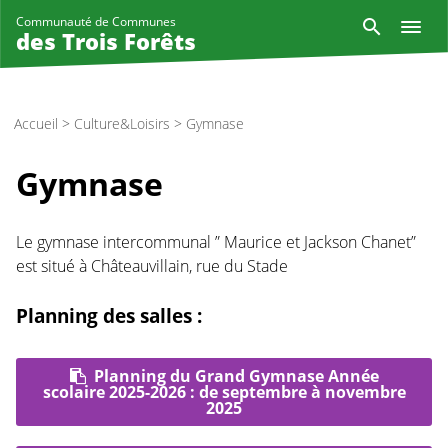
Aller
Reche
Communauté de Communes
au
des Trois Forêts
contenu
principal
Accueil
>
Culture&Loisirs
>
Gymnase
Gymnase
Le gymnase intercommunal ” Maurice et Jackson Chanet”
est situé à Châteauvillain, rue du Stade
Planning des salles :
Planning du Grand Gymnase Année
scolaire 2025-2026 : de septembre à novembre
2025