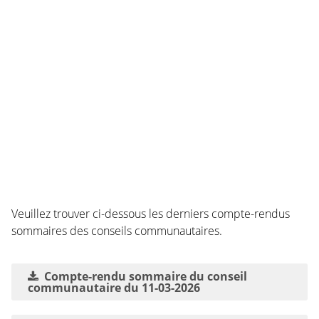
Veuillez trouver ci-dessous les derniers compte-rendus
sommaires des conseils communautaires.
Compte-rendu sommaire du conseil
communautaire du 11-03-2026