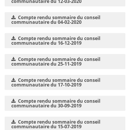
communautaire du 12-03-2020
Compte rendu sommaire du conseil
communautaire du 04-02-2020
Compte rendu sommaire du conseil
communautaire du 16-12-2019
Compte rendu sommaire du conseil
communautaire du 25-11-2019
Compte rendu sommaire du conseil
communautaire du 17-10-2019
Compte rendu sommaire du conseil
communautaire du 30-09-2019
Compte rendu sommaire du conseil
communautaire du 15-07-2019