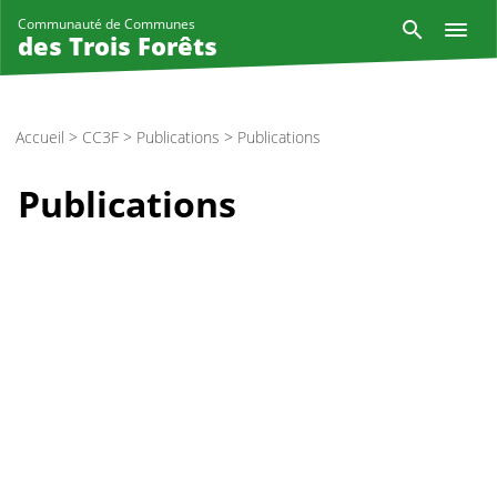
Aller
Reche
Communauté de Communes
au
des Trois Forêts
contenu
principal
Accueil
>
CC3F
>
Publications
>
Publications
Publications