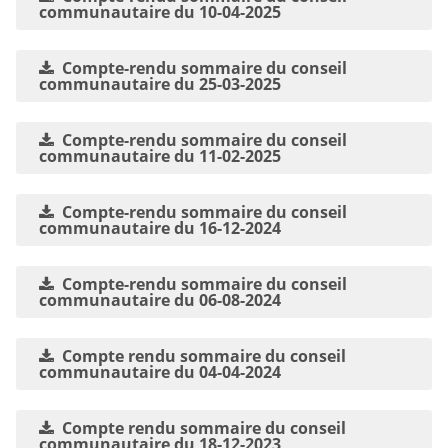
communautaire du 10-04-2025
Compte-rendu sommaire du conseil
communautaire du 25-03-2025
Compte-rendu sommaire du conseil
communautaire du 11-02-2025
Compte-rendu sommaire du conseil
communautaire du 16-12-2024
Compte-rendu sommaire du conseil
communautaire du 06-08-2024
Compte rendu sommaire du conseil
communautaire du 04-04-2024
Compte rendu sommaire du conseil
communautaire du 18-12-2023