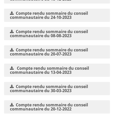
Compte rendu sommaire du conseil
communautaire du 24-10-2023
Compte rendu sommaire du conseil
communautaire du 08-08-2023
Compte rendu sommaire du conseil
communautaire du 20-07-2023
Compte rendu sommaire du conseil
communautaire du 13-04-2023
Compte rendu sommaire du conseil
communautaire du 30-03-2023
Compte rendu sommaire du conseil
communautaire du 20-12-2022