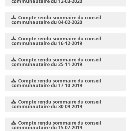
communautaire du 12-03-2020
Compte rendu sommaire du conseil
communautaire du 04-02-2020
Compte rendu sommaire du conseil
communautaire du 16-12-2019
Compte rendu sommaire du conseil
communautaire du 25-11-2019
Compte rendu sommaire du conseil
communautaire du 17-10-2019
Compte rendu sommaire du conseil
communautaire du 30-09-2019
Compte rendu sommaire du conseil
communautaire du 15-07-2019