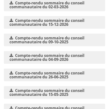
Compte-rendu sommaire du conseil
communautaire du 02-03-2026
Compte-rendu sommaire du conseil
communautaire du 15-12-2026
Compte-rendu sommaire du conseil
communautaire du 09-10-2025
Compte-rendu sommaire du conseil
communautaire du 04-09-2026
Compte-rendu sommaire du conseil
communautaire du 26-06-2025
Compte-rendu sommaire du conseil
communautaire du 15-05-2025
Compte-rendu sommaire du conseil