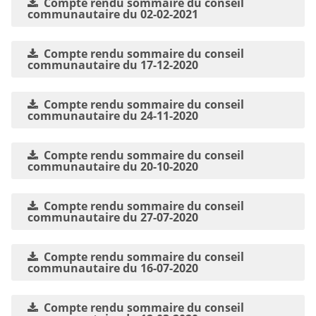
Compte rendu sommaire du conseil
communautaire du 02-02-2021
Compte rendu sommaire du conseil
communautaire du 17-12-2020
Compte rendu sommaire du conseil
communautaire du 24-11-2020
Compte rendu sommaire du conseil
communautaire du 20-10-2020
Compte rendu sommaire du conseil
communautaire du 27-07-2020
Compte rendu sommaire du conseil
communautaire du 16-07-2020
Compte rendu sommaire du conseil