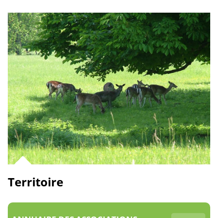
Territoire