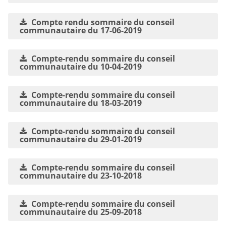
Compte rendu sommaire du conseil
communautaire du 17-06-2019
Compte-rendu sommaire du conseil
communautaire du 10-04-2019
Compte-rendu sommaire du conseil
communautaire du 18-03-2019
Compte-rendu sommaire du conseil
communautaire du 29-01-2019
Compte-rendu sommaire du conseil
communautaire du 23-10-2018
Compte-rendu sommaire du conseil
communautaire du 25-09-2018