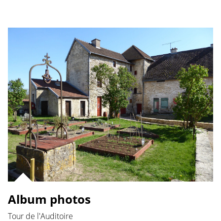
Album photos
Tour de l'Auditoire