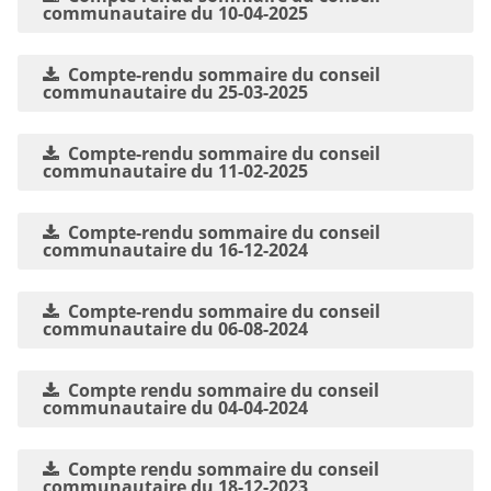
communautaire du 10-04-2025
Compte-rendu sommaire du conseil
communautaire du 25-03-2025
Compte-rendu sommaire du conseil
communautaire du 11-02-2025
Compte-rendu sommaire du conseil
communautaire du 16-12-2024
Compte-rendu sommaire du conseil
communautaire du 06-08-2024
Compte rendu sommaire du conseil
communautaire du 04-04-2024
Compte rendu sommaire du conseil
communautaire du 18-12-2023