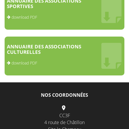
ANNUAIRE DES ASSOCIATIONS
SPORTIVES
download PDF
ANNUAIRE DES ASSOCIATIONS
CULTURELLES
download PDF
NOS COORDONNÉES
CC3F
4 route de Châtillon