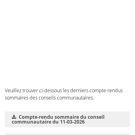
Veuillez trouver ci-dessous les derniers compte-rendus
sommaires des conseils communautaires.
Compte-rendu sommaire du conseil
communautaire du 11-03-2026