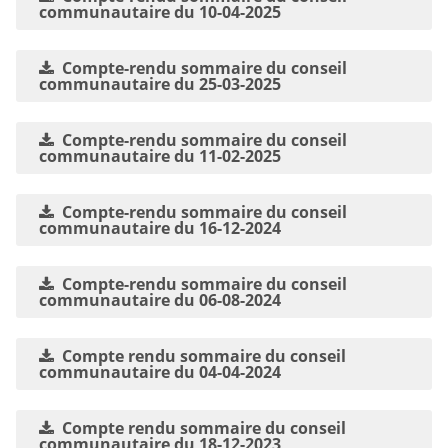
communautaire du 10-04-2025
Compte-rendu sommaire du conseil
communautaire du 25-03-2025
Compte-rendu sommaire du conseil
communautaire du 11-02-2025
Compte-rendu sommaire du conseil
communautaire du 16-12-2024
Compte-rendu sommaire du conseil
communautaire du 06-08-2024
Compte rendu sommaire du conseil
communautaire du 04-04-2024
Compte rendu sommaire du conseil
communautaire du 18-12-2023