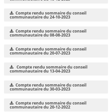
Compte rendu sommaire du conseil
communautaire du 24-10-2023
Compte rendu sommaire du conseil
communautaire du 08-08-2023
Compte rendu sommaire du conseil
communautaire du 20-07-2023
Compte rendu sommaire du conseil
communautaire du 13-04-2023
Compte rendu sommaire du conseil
communautaire du 30-03-2023
Compte rendu sommaire du conseil
communautaire du 20-12-2022