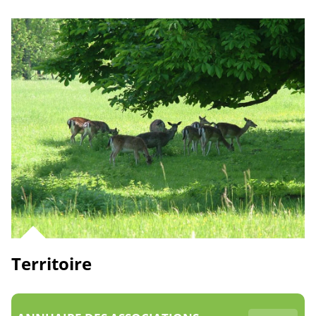
Territoire