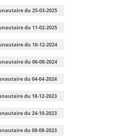
nautaire du 25-03-2025
nautaire du 11-02-2025
nautaire du 16-12-2024
nautaire du 06-08-2024
nautaire du 04-04-2024
nautaire du 18-12-2023
nautaire du 24-10-2023
nautaire du 08-08-2023