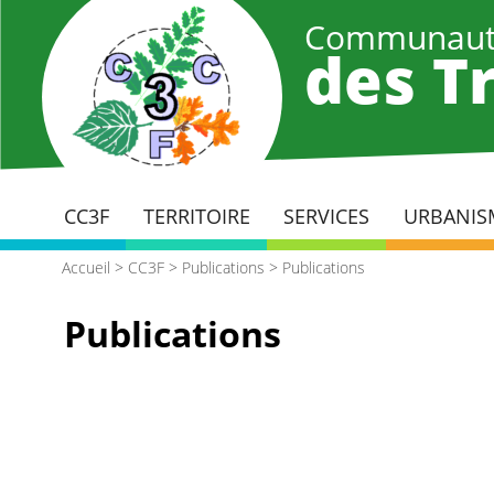
Aller
Communaut
au
des Tr
contenu
principal
CC3F
TERRITOIRE
SERVICES
URBANIS
Accueil
>
CC3F
>
Publications
>
Publications
Publications