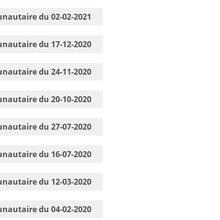
nautaire du 02-02-2021
nautaire du 17-12-2020
nautaire du 24-11-2020
nautaire du 20-10-2020
nautaire du 27-07-2020
nautaire du 16-07-2020
nautaire du 12-03-2020
nautaire du 04-02-2020