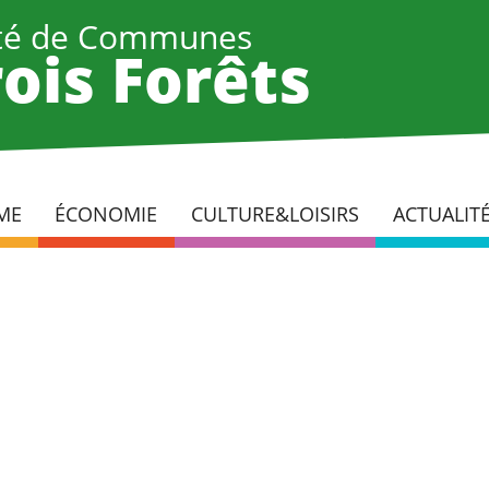
é de Communes
ois Forêts
ME
ÉCONOMIE
CULTURE&LOISIRS
ACTUALIT