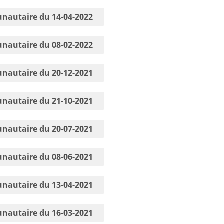
nautaire du 14-04-2022
nautaire du 08-02-2022
nautaire du 20-12-2021
nautaire du 21-10-2021
nautaire du 20-07-2021
nautaire du 08-06-2021
nautaire du 13-04-2021
nautaire du 16-03-2021