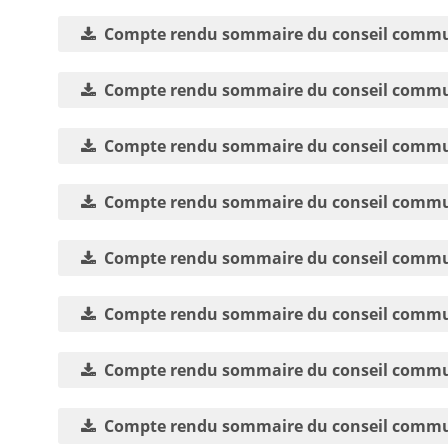
Compte rendu sommaire du conseil commu
Compte rendu sommaire du conseil commu
Compte rendu sommaire du conseil commu
Compte rendu sommaire du conseil commu
Compte rendu sommaire du conseil commu
Compte rendu sommaire du conseil commu
Compte rendu sommaire du conseil commu
Compte rendu sommaire du conseil commu