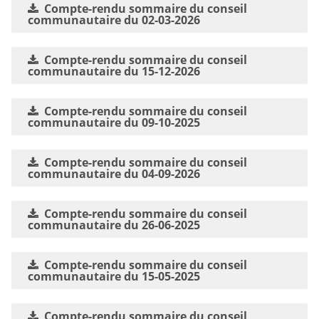
Compte-rendu sommaire du conseil
communautaire du 02-03-2026
Compte-rendu sommaire du conseil
communautaire du 15-12-2026
Compte-rendu sommaire du conseil
communautaire du 09-10-2025
Compte-rendu sommaire du conseil
communautaire du 04-09-2026
Compte-rendu sommaire du conseil
communautaire du 26-06-2025
Compte-rendu sommaire du conseil
communautaire du 15-05-2025
Compte-rendu sommaire du conseil