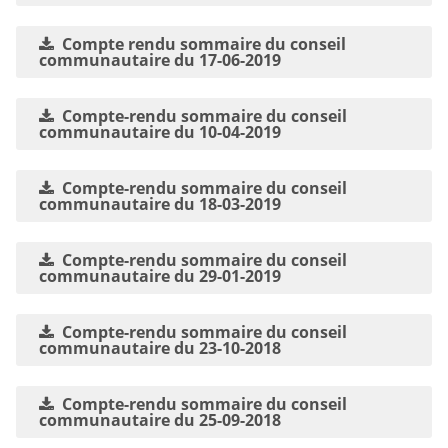
Compte rendu sommaire du conseil
communautaire du 17-06-2019
Compte-rendu sommaire du conseil
communautaire du 10-04-2019
Compte-rendu sommaire du conseil
communautaire du 18-03-2019
Compte-rendu sommaire du conseil
communautaire du 29-01-2019
Compte-rendu sommaire du conseil
communautaire du 23-10-2018
Compte-rendu sommaire du conseil
communautaire du 25-09-2018