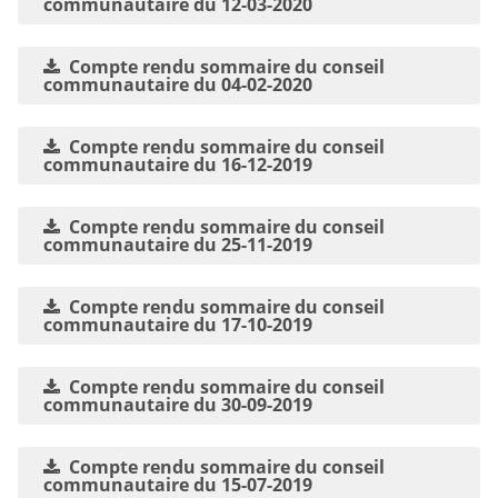
communautaire du 12-03-2020
Compte rendu sommaire du conseil
communautaire du 04-02-2020
Compte rendu sommaire du conseil
communautaire du 16-12-2019
Compte rendu sommaire du conseil
communautaire du 25-11-2019
Compte rendu sommaire du conseil
communautaire du 17-10-2019
Compte rendu sommaire du conseil
communautaire du 30-09-2019
Compte rendu sommaire du conseil
communautaire du 15-07-2019