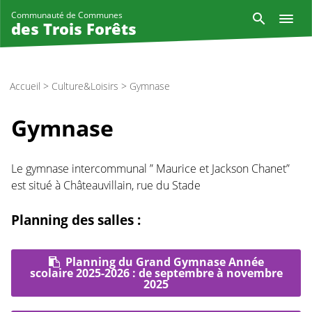
Aller
Reche
Communauté de Communes
au
des Trois Forêts
contenu
principal
Accueil
>
Culture&Loisirs
>
Gymnase
Gymnase
Le gymnase intercommunal ” Maurice et Jackson Chanet”
est situé à Châteauvillain, rue du Stade
Planning des salles :
Planning du Grand Gymnase Année
scolaire 2025-2026 : de septembre à novembre
2025