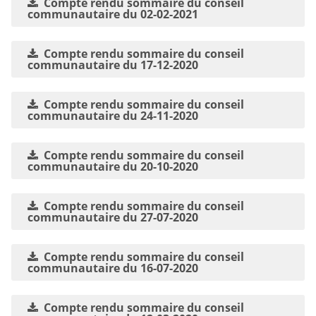
Compte rendu sommaire du conseil
communautaire du 02-02-2021
Compte rendu sommaire du conseil
communautaire du 17-12-2020
Compte rendu sommaire du conseil
communautaire du 24-11-2020
Compte rendu sommaire du conseil
communautaire du 20-10-2020
Compte rendu sommaire du conseil
communautaire du 27-07-2020
Compte rendu sommaire du conseil
communautaire du 16-07-2020
Compte rendu sommaire du conseil