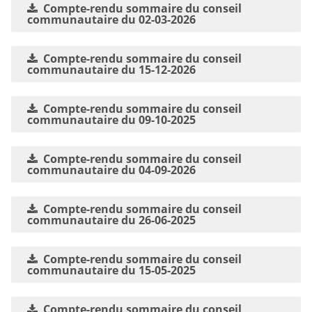
Compte-rendu sommaire du conseil
communautaire du 02-03-2026
Compte-rendu sommaire du conseil
communautaire du 15-12-2026
Compte-rendu sommaire du conseil
communautaire du 09-10-2025
Compte-rendu sommaire du conseil
communautaire du 04-09-2026
Compte-rendu sommaire du conseil
communautaire du 26-06-2025
Compte-rendu sommaire du conseil
communautaire du 15-05-2025
Compte-rendu sommaire du conseil