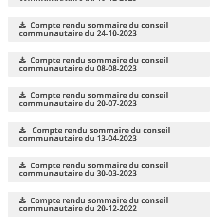
Compte rendu sommaire du conseil
communautaire du 24-10-2023
Compte rendu sommaire du conseil
communautaire du 08-08-2023
Compte rendu sommaire du conseil
communautaire du 20-07-2023
Compte rendu sommaire du conseil
communautaire du 13-04-2023
Compte rendu sommaire du conseil
communautaire du 30-03-2023
Compte rendu sommaire du conseil
communautaire du 20-12-2022